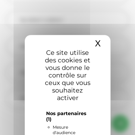
De 200m² à 500m²
X
Masquer 
De 500m² à 1000m²
Ce site utilise
des cookies et
vous donne le
Moins de 200m²
contrôle sur
ceux que vous
souhaitez
activer
Plus de 1500m²
Nos partenaires
(1)
Mesure
d'audience