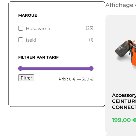
Affichage 
MARQUE
(23)
Husqvarna
(1)
Iseki
FILTRER PAR TARIF
Filtrer
Prix
Prix
Prix :
0 €
—
500 €
min
max
Accessor
CEINTURE
CONNEC
199,00