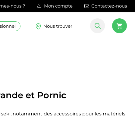
mes-nous ?
Mon compte
Contactez-nous
sionnel
Nous trouver
rande et Pornic
Iseki
, notamment des accessoires pour les
matériels