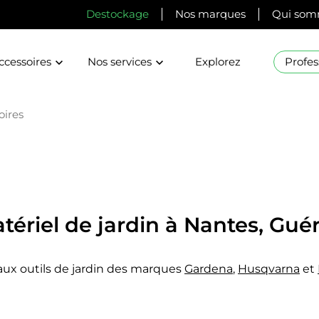
Destockage
Nos marques
Qui som
ccessoires
Nos services
Explorez
Profes
oires
tériel de jardin à Nantes, Gué
ux outils de jardin des marques
Gardena
,
Husqvarna
et