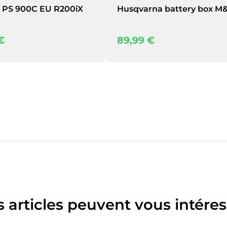
 PS 900C EU R200iX
Husqvarna battery box M
€
89,99
€
s articles peuvent vous intéres