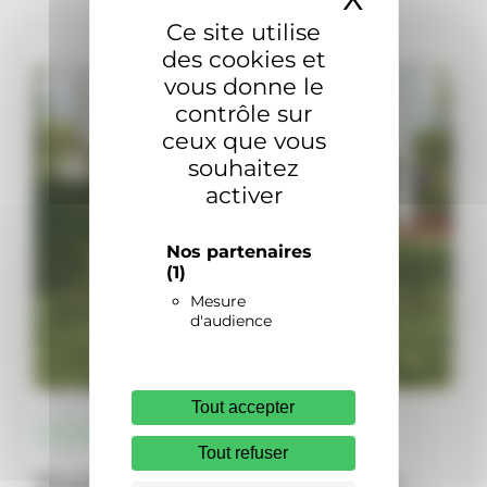
Ce site utilise
des cookies et
vous donne le
contrôle sur
ceux que vous
souhaitez
activer
Nos partenaires
(1)
Mesure
d'audience
Tout accepter
Actualités
Tout refuser
Sécurité des robots tondeuse Husqvarna :