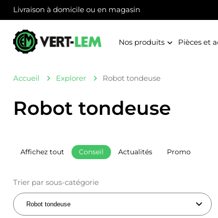
Panneau de gestion des cookies
Livraison à domicile ou en magasin
Nos produits
Pièces et a
Accueil
Explorer
Robot tondeuse
Robot tondeuse
Affichez tout
Conseil
Actualités
Promo
Trier par sous-catégorie