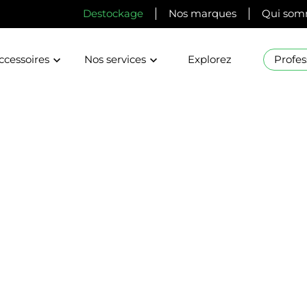
Destockage
Nos marques
Qui som
ccessoires
Nos services
Explorez
Profes