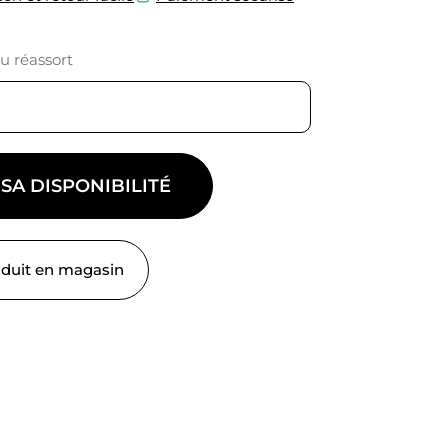
du réassort
 SA DISPONIBILITÉ
oduit en magasin