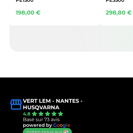
PE1500
PE3500
198,00
€
298,80
€
VERT LEM - NANTES -
HUSQVARNA
4.8
Basé sur 73 avis
powered by
G
o
o
g
l
e
notez-nous sur