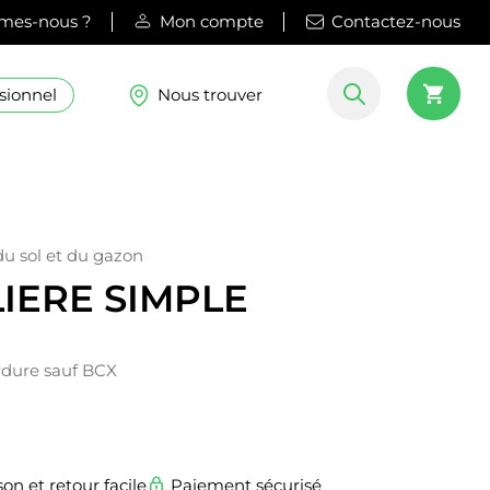
mes-nous ?
Mon compte
Contactez-nous
sionnel
Nous trouver
du sol et du gazon
IERE SIMPLE
rdure sauf BCX
son et retour facile
Paiement sécurisé