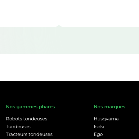
Nos gammes phares
Nos marques
Robots tondeuses
Husqvarna
Tondeuses
Iseki
Tracteurs tondeuses
Ego