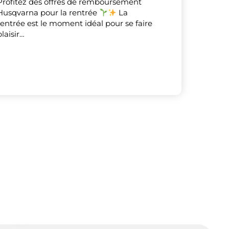
Profitez des offres de remboursement
Husqvarna pour la rentrée
La
rentrée est le moment idéal pour se faire
X
Masquer le bandeau de
plaisir…
sur ceux que