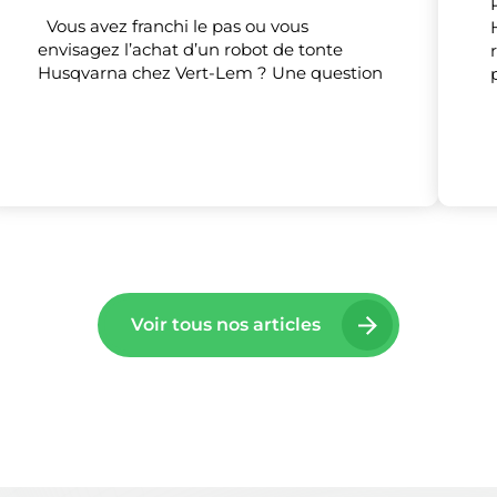
Vous avez franchi le pas ou vous
envisagez l’achat d’un robot de tonte
Husqvarna chez Vert-Lem ? Une question
lise des cookies et vous donne le contrôle 
vous souhaitez activer
Nos partenaires
(1)
Mesure d'audience
Tout accepter
Tout refuser
Personnaliser
Voir tous nos articles