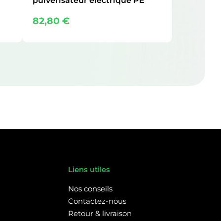
pulvérisateur électrique PE
82,80
€
Liens utiles
Nos conseils
Contactez-nous
Retour & livraison