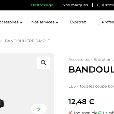
Destockage
Nos marques
Qui som
ccessoires
Nos services
Explorez
Profes
BANDOULIERE SIMPLE
Accessoires
-
Entretien 
BANDOUL
LB5 + tous les coupe bo
12,48
€
Indisponible
Livrai