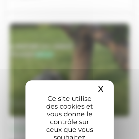
X
Masquer 
Ce site utilise
des cookies et
vous donne le
contrôle sur
ceux que vous
Actualités
souhaitez