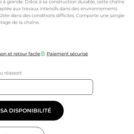
 à grande. Grâce à sa construction durable, cette chaîne
aptée aux travaux intensifs dans des environnements
ffûtée dans des conditions difficiles. Comporte une sangle
fûtage de la chaîne.
son et retour facile
Paiement sécurisé
du réassort
 SA DISPONIBILITÉ