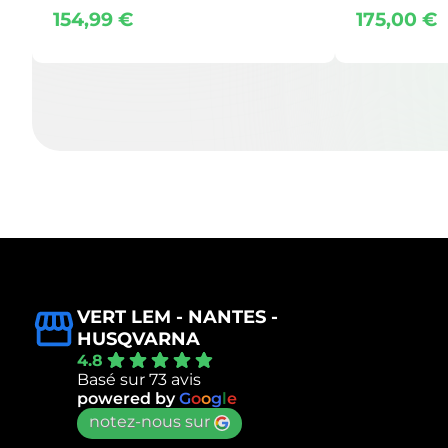
154,99
€
175,00
€
VERT LEM - NANTES -
HUSQVARNA
4.8
Basé sur 73 avis
powered by
G
o
o
g
l
e
notez-nous sur