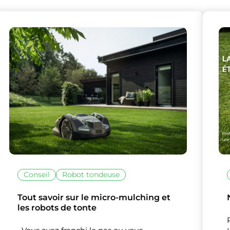
lise des cookies et vous donne le contrôle 
vous souhaitez activer
Conseil
Robot tondeuse
Nos partenaires
(1)
Tout savoir sur le micro-mulching et
Mesure d'audience
les robots de tonte