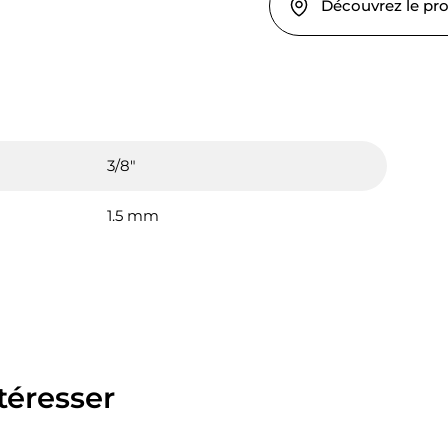
Découvrez le pr
3/8"
1.5 mm
téresser