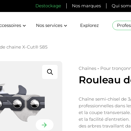
Destockage
Nos marques
Qui som
ccessoires
Nos services
Explorez
Profes
de chaine X-Cut® S85
Chaînes
-
Pour tronçon
Rouleau d
Chaîne semi-chisel de 3/
professionnelles dans les
et la coupe transversal
et la facilité d’entretie
des arbres travaillant d