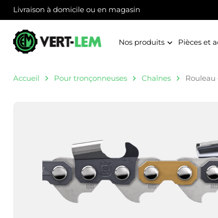
Panneau de gestion des cookies
Livraison à domicile ou en magasin
Nos produits
Pièces et a
Accueil
Pour tronçonneuses
Chaînes
Rouleau 