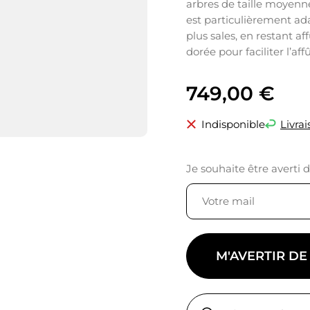
arbres de taille moyenne
est particulièrement ad
plus sales, en restant a
dorée pour faciliter l’af
749,00
€
Indisponible
Livrai
Je souhaite être averti 
M'AVERTIR DE