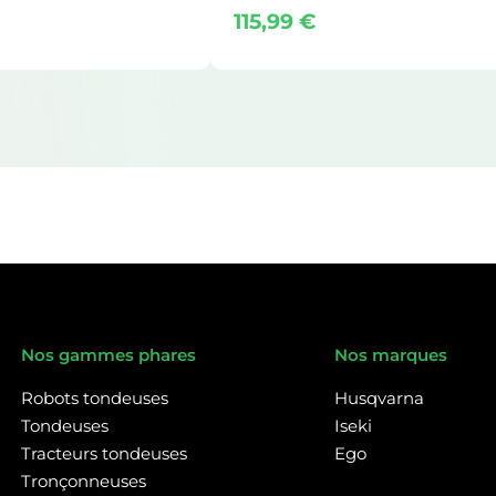
115,99
€
Nos gammes phares
Nos marques
Robots tondeuses
Husqvarna
Tondeuses
Iseki
Tracteurs tondeuses
Ego
Tronçonneuses