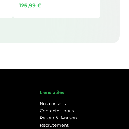
125,99
€
Liens utiles
Nos conseils
Contactez-nous
Retour & livraison
Recrutement