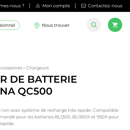
mes-nous ?
Mon compte
Contactez-nous
sionnel
Nous trouver
accessoires
-
Chargeurs
 DE BATTERIE
NA QC500
i-Ion avec système de recharge très rapide. Compatible
mandé pour les batteries BLI300, BLI550X et 950X pour
rapide.