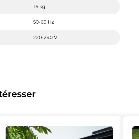
1.5 kg
50-60 Hz
220-240 V
téresser