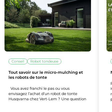
lise des cookies et vous donne le contrôle 
Conseil
Robot tondeuse
vous souhaitez activer
Tout savoir sur le micro-mulching et
les robots de tonte
Nos partenaires
(1)
Mesure d'audience
Vous avez franchi le pas ou vous
envisagez l’achat d’un robot de tonte
Husqvarna chez Vert-Lem ? Une question
Tout accepter
Tout refuser
Personnaliser