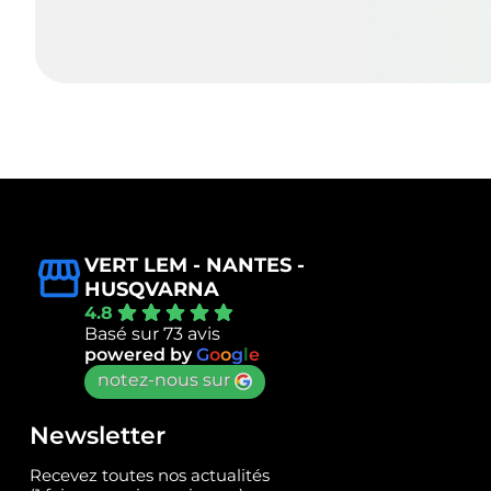
VERT LEM - NANTES -
HUSQVARNA
4.8
Basé sur 73 avis
powered by
G
o
o
g
l
e
notez-nous sur
Newsletter
Recevez toutes nos actualités