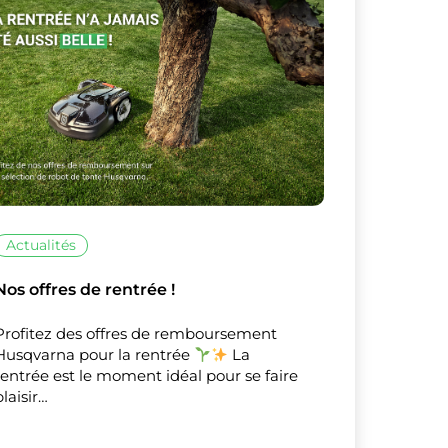
X
Masquer le bandeau de
sur ceux que
Actualités
Nos offres de rentrée !
Profitez des offres de remboursement
Husqvarna pour la rentrée
La
rentrée est le moment idéal pour se faire
plaisir…