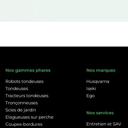
Nos gammes phares
Nos marques
Robots tondeuses
Husqvarna
Tondeuses
Iseki
Tracteurs tondeuses
Ego
Tronçonneuses
Scies de jardin
Nos services
Elagueuses sur perche
Entretien et SAV
Coupes-bordures