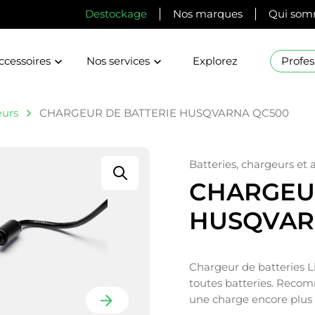
Destockage
Nos marques
Qui som
ccessoires
Nos services
Explorez
Profes
urs
CHARGEUR DE BATTERIE HUSQVARNA QC500
Batteries, chargeurs et 
CHARGEUR
HUSQVAR
Chargeur de batteries L
toutes batteries. Recom
une charge encore plus 