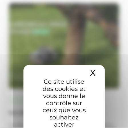
X
Masquer 
Ce site utilise
des cookies et
vous donne le
Actualités
contrôle sur
ceux que vous
Nos offres de rentrée !
souhaitez
activer
Profitez des offres de remboursement Husqvarna