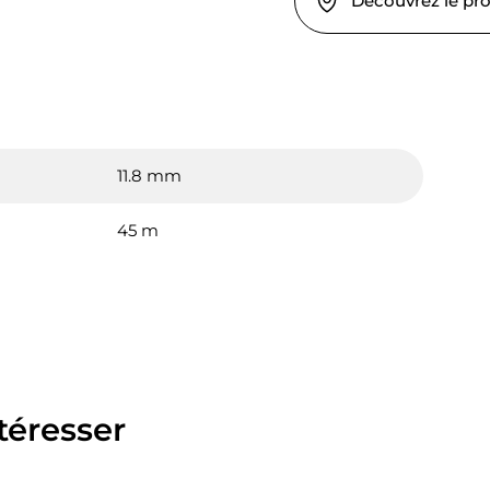
Découvrez le pr
11.8 mm
45 m
téresser