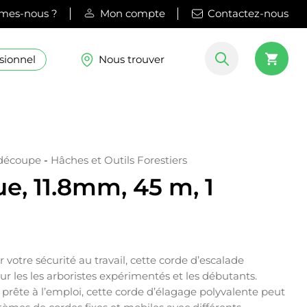
mes-nous ?
Mon compte
Contactez-nous
sionnel
Nous trouver
 découpe
-
Hâches et Outils Forestiers
e, 11.8mm, 45 m, 1
otre sécurité au travail, cette corde d’escalade
r les les arboristes expérimentés et les débutants.
 prête à l’emploi, cette corde d’élagage polyvalente peut