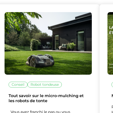
lise des cookies et vous donne le contrôle 
vous souhaitez activer
Conseil
Robot tondeuse
Nos partenaires
(1)
Tout savoir sur le micro-mulching et
Mesure d'audience
les robots de tonte
Vous avez franchi le pas ou vous