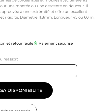
ystèmes de cordes fixes et mobiles avec différents
our une montée ou une descente en douceur. Il
pprouvée à une extrémité et offre un excellent
 et rigidité. Diamètre 11,8mm. Longueur 45 ou 60 m.
son et retour facile
Paiement sécurisé
du réassort
 SA DISPONIBILITÉ