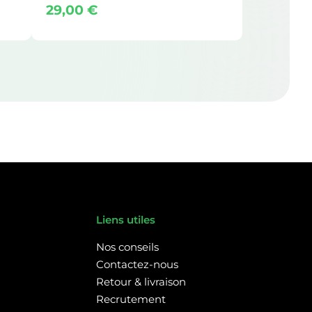
29,00
€
Liens utiles
Nos conseils
Contactez-nous
Retour & livraison
Recrutement