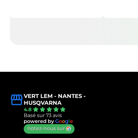
VERT LEM - NANTES -
HUSQVARNA
4.8
Basé sur 73 avis
powered by
G
o
o
g
l
e
notez-nous sur