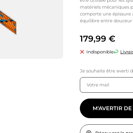
être utilisée pour les s
matériels mécaniques p
comporte une épissure a
équilibre entre douceur
179,99
€
Indisponible
Livrai
Je souhaite être averti 
M'AVERTIR DE