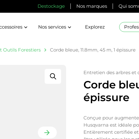
Destockage
Nos marques
Qui som
ccessoires
Nos services
Explorez
Profes
 Outils Forestiers
Corde bleue, 11.8mm, 45 m, 1 épissure
Entretien des arbres et
Corde bleu
épissure
Conçue pour augmenter v
Husqvarna est idéale pou
Entièrement certifiée et