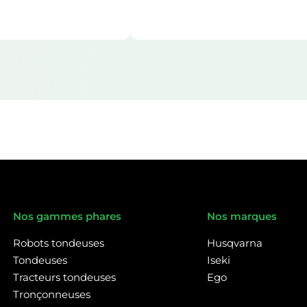
Nos gammes phares
Nos marques
Robots tondeuses
Husqvarna
Tondeuses
Iseki
Tracteurs tondeuses
Ego
Tronçonneuses