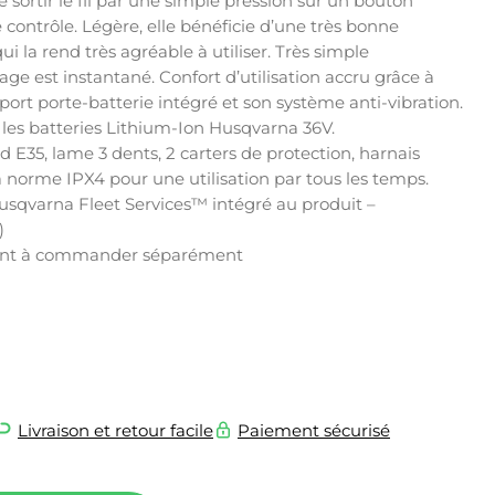
rtir le fil par une simple pression sur un bouton
ontrôle. Légère, elle bénéficie d’une très bonne
ui la rend très agréable à utiliser. Très simple
age est instantané. Confort d’utilisation accru grâce à
ort porte-batterie intégré et son système anti-vibration.
les batteries Lithium-Ion Husqvarna 36V.
d E35, lame 3 dents, 2 carters de protection, harnais
 norme IPX4 pour une utilisation par tous les temps.
usqvarna Fleet Services™ intégré au produit –
)
 sont à commander séparément
Livraison et retour facile
Paiement sécurisé