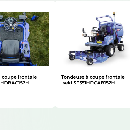
 coupe frontale
Tondeuse à coupe frontale
44HDBAC152H
Iseki SF551HDCAB152H