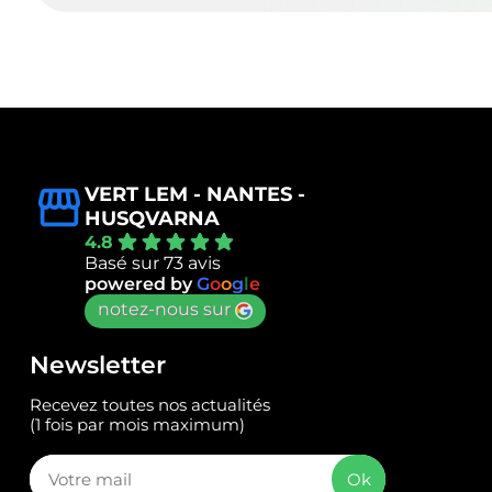
VERT LEM - NANTES -
HUSQVARNA
4.8
Basé sur 73 avis
powered by
G
o
o
g
l
e
notez-nous sur
Newsletter
Recevez toutes nos actualités
(1 fois par mois maximum)