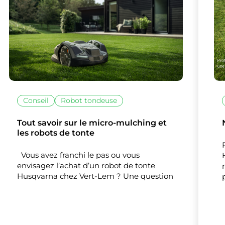
vous souhaitez activer
Nos partenaires
(1)
Mesure d'audience
Tout accepter
Tout refuser
Personnaliser
Conseil
Robot tondeuse
Tout savoir sur le micro-mulching et
les robots de tonte
Vous avez franchi le pas ou vous
envisagez l’achat d’un robot de tonte
Husqvarna chez Vert-Lem ? Une question