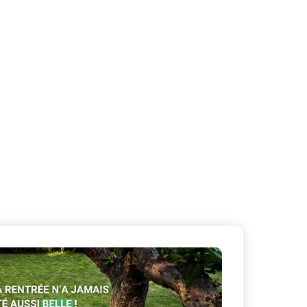
X
Masquer le bandeau de
sur ceux que