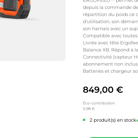
ERGOFEED™ permet de so
depuis la commande de c
répartition du poids ce q
d’utilisation, son démarr
son harnais avec un supp
Compatible avec toutes 
Livrée avec tête Ergofee
Balance XB. Répond à la
Connectivité (capteur H
abonnement non inclus
Batteries et chargeur
849,00
€
Éco-contribution
0,98 €
2 produit(s) en stock