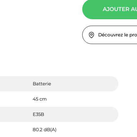
AJOUTER A
Découvrez le pr
Batterie
45 cm
E35B
80.2 dB(A)