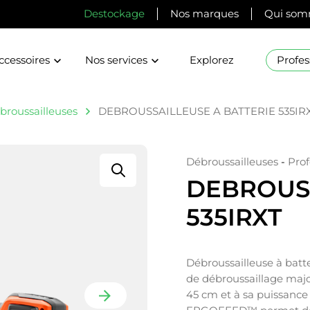
Destockage
Nos marques
Qui som
ccessoires
Nos services
Explorez
Profes
broussailleuses
DEBROUSSAILLEUSE A BATTERIE 535IR
Débroussailleuses
-
Prof
DEBROUSS
535IRXT
Débroussailleuse à batte
de débroussaillage majo
45 cm et à sa puissance