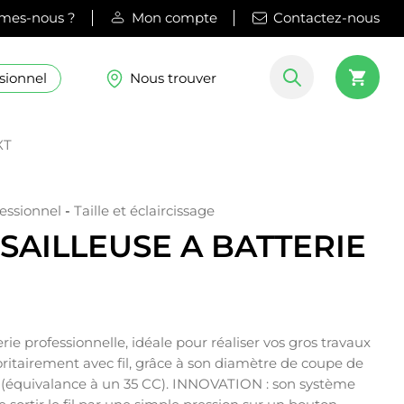
mes-nous ?
Mon compte
Contactez-nous
sionnel
Nous trouver
XT
essionnel
-
Taille et éclaircissage
AILLEUSE A BATTERIE
rie professionnelle, idéale pour réaliser vos gros travaux
ritairement avec fil, grâce à son diamètre de coupe de
 (équivalance à un 35 CC). INNOVATION : son système