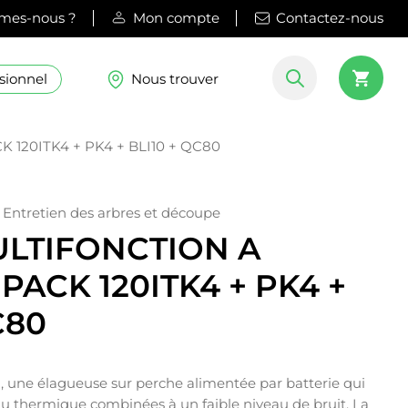
mes-nous ?
Mon compte
Contactez-nous
sionnel
Nous trouver
120ITK4 + PK4 + BLI10 + QC80
-
Entretien des arbres et découpe
LTIFONCTION A
PACK 120ITK4 + PK4 +
C80
 une élagueuse sur perche alimentée par batterie qui
du thermique combinées à un faible niveau de bruit. La