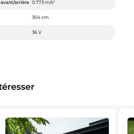
 avant/arrière
0.773 m/s²
304 cm
36 V
téresser