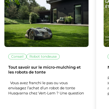
lise des cookies et vous donne le contrôle 
vous souhaitez activer
Nos partenaires
(1)
Mesure d'audience
Tout accepter
Tout refuser
Personnaliser
Conseil
Robot tondeuse
Tout savoir sur le micro-mulching et
les robots de tonte
Vous avez franchi le pas ou vous
envisagez l’achat d’un robot de tonte
Husqvarna chez Vert-Lem ? Une question