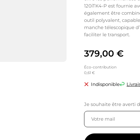
120iTK4-P est fournie a
également être combinée 
outil polyvalent, capabl
manche télescopique d’
faciliter le transport.
379,00
€
Éco-contribution
0,61 €
Indisponible
Livrai
Je souhaite être averti 