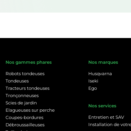
Nos gammes phares
Nos marques
Robots tondeuses
Husqvarna
Tondeuses
Iseki
Tracteurs tondeuses
Ego
Tronçonneuses
Scies de jardin
Nos services
Elagueuses sur perche
Entretien et SAV
Coupes-bordures
Installation de vot
Débroussailleuses