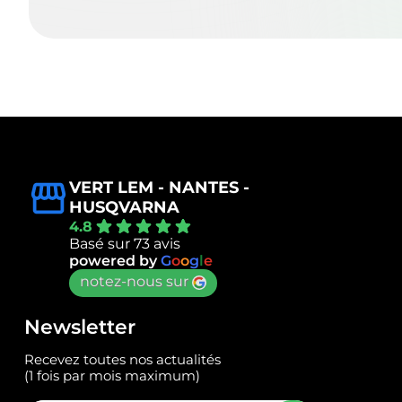
VERT LEM - NANTES -
HUSQVARNA
4.8
Basé sur 73 avis
powered by
G
o
o
g
l
e
notez-nous sur
Newsletter
Recevez toutes nos actualités
(1 fois par mois maximum)