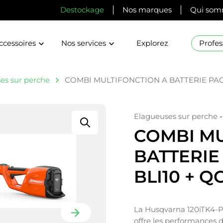
Destockage
Nos marques
Qui som
ccessoires
Nos services
Explorez
Profes
es sur perche
COMBI MULTIFONCTION A BATTERIE PACK 
Elagueuses sur perche
COMBI MU
BATTERIE 
BLI10 + Q
La Husqvarna 120iTK4-P,
offre les performances 