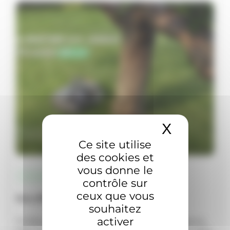
X
Masquer 
Ce site utilise
des cookies et
vous donne le
Actualités
contrôle sur
ceux que vous
Nos offres de rentrée !
souhaitez
activer
Profitez des offres de remboursement Husqvarna