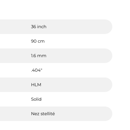
36 inch
90 cm
1.6 mm
.404"
HLM
Solid
Nez stellité