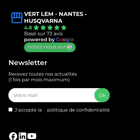
VERT LEM - NANTES -
HUSQVARNA
4.8
Basé sur 73 avis
powered by
G
o
o
g
l
e
notez-nous sur
Newsletter
Recevez toutes nos actualités
(1 fois par mois maximum)
J'accepte la
politique de confidentialité