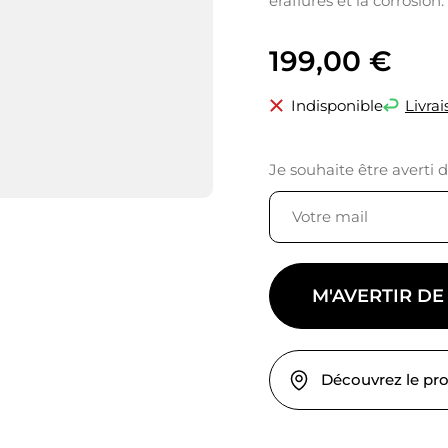
éraflures et la corrosion.
199,00
€
Indisponible
Livrai
Je souhaite être averti 
M'AVERTIR DE
Découvrez le pr