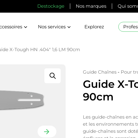
Destockage
Nos marques
Qui som
ccessoires
Nos services
Explorez
Profes
ide X-Tough HN .404″ 1,6 LM 90cm
Guide Chaînes
-
Pour t
Guide X-T
90cm
Les guide-chaînes en acie
et les environnements tr
guide-chaînes sont doté