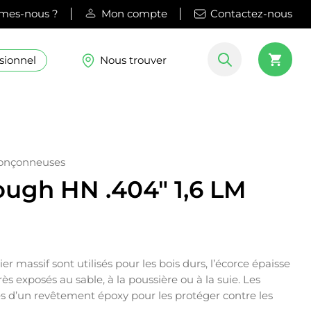
mes-nous ?
Mon compte
Contactez-nous
sionnel
Nous trouver
ronçonneuses
ough HN .404″ 1,6 LM
r massif sont utilisés pour les bois durs, l’écorce épaisse
ès exposés au sable, à la poussière ou à la suie. Les
s d’un revêtement époxy pour les protéger contre les