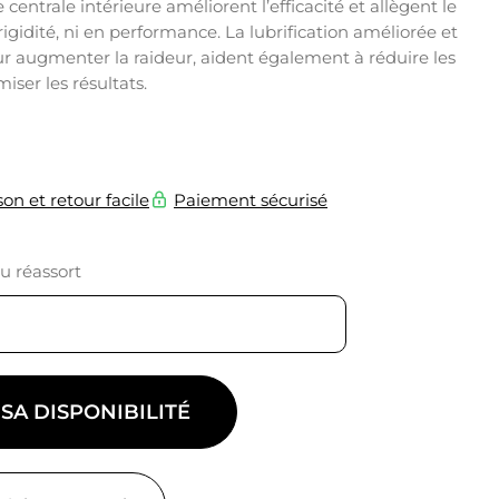
centrale intérieure améliorent l’efficacité et allègent le
rigidité, ni en performance. La lubrification améliorée et
r augmenter la raideur, aident également à réduire les
iser les résultats.
son et retour facile
Paiement sécurisé
du réassort
 SA DISPONIBILITÉ