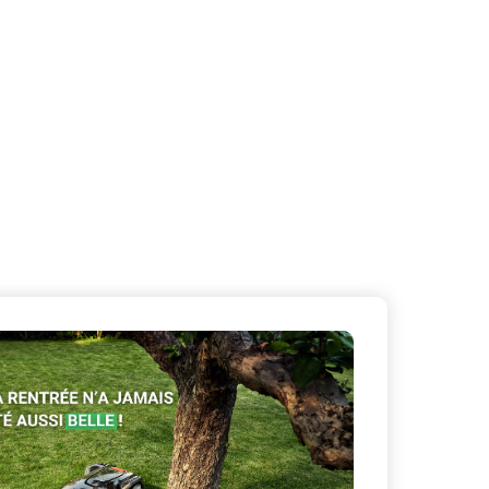
X
Masquer le bandeau de
sur ceux que