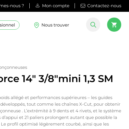
mes-nous ?
Mon compte
Contactez-nous
sionnel
Nous trouver
ronçonneuses
rce 14″ 3/8″mini 1,3 SM
oids allégé et performances supérieures – les guides
 développés, tout comme les chaînes X-Cut, pour obtenir
çonneuse . L’extrémité à 9 dents et 4 rivets, et le système
s d’appui et 21 paliers prolongent autant que possible la
 Le profil optimisé légèrement courbé, ainsi que les