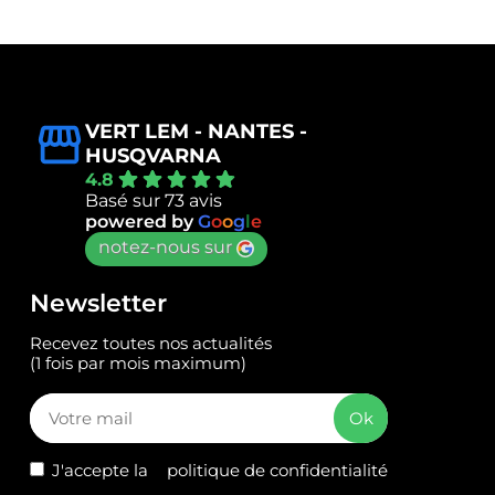
VERT LEM - NANTES -
HUSQVARNA
4.8
Basé sur 73 avis
powered by
G
o
o
g
l
e
notez-nous sur
Newsletter
Recevez toutes nos actualités
(1 fois par mois maximum)
J'accepte la
politique de confidentialité