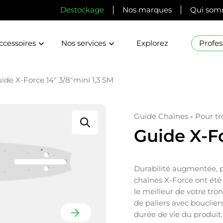
Destockage
Nos marques
Qui som
ccessoires
Nos services
Explorez
Profes
ide X-Force 14″ 3/8″mini 1,3 SM
Guide Chaînes
-
Pour t
Guide X-Fo
Durabilité augmentée, p
chaînes X-Force ont été
le meilleur de votre tron
de paliers avec bouclier
durée de vie du produit.