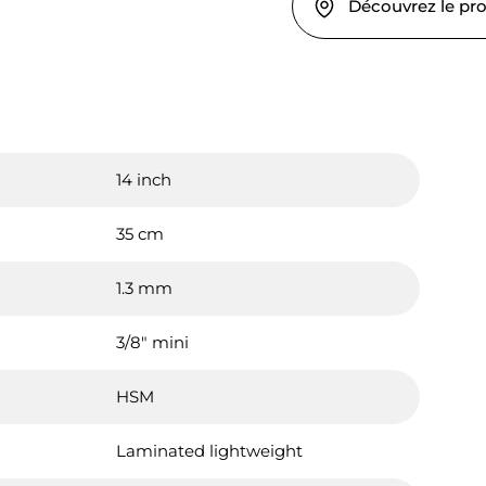
Découvrez le pr
14 inch
35 cm
1.3 mm
3/8" mini
HSM
Laminated lightweight