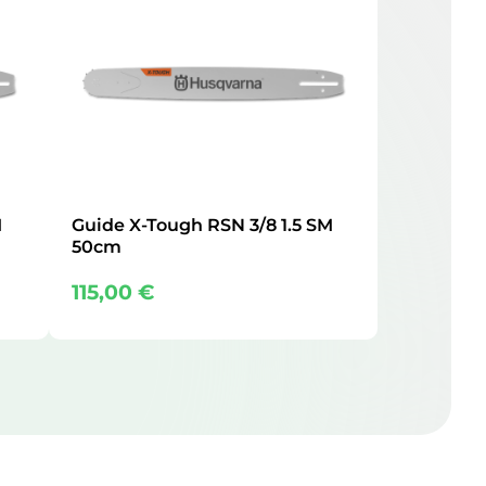
M
Guide X-Tough RSN 3/8 1.5 SM
50cm
115,00
€