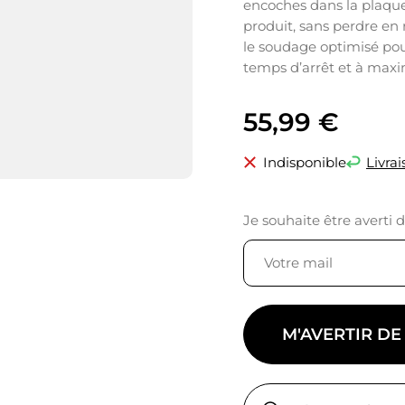
encoches dans la plaque 
produit, sans perdre en 
le soudage optimisé pou
temps d’arrêt et à maxim
55,99
€
Indisponible
Livrai
Je souhaite être averti 
M'AVERTIR DE