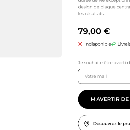
durée de vie exceptionne
design de plaque centra
les résultats.
79,00
€
Indisponible
Livrai
Je souhaite être averti 
M'AVERTIR DE
Découvrez le pr