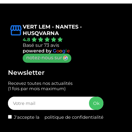
VERT LEM - NANTES -
HUSQVARNA
4.8
Basé sur 73 avis
powered by
G
o
o
g
l
e
notez-nous sur
Newsletter
Recevez toutes nos actualités
(1 fois par mois maximum)
J'accepte la
politique de confidentialité