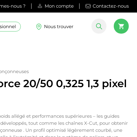
mes-nous ?
Mon compte
Contactez-nous
sionnel
Nous trouver
ronçonneuses
rce 20/50 0,325 1,3 pixel
oids allégé et performances supérieures – les guides
 développés, tout comme les chaînes X-Cut, pour obtenir
onçonneuse . Un profil optimisé légèrement courbé, une