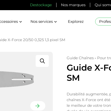
Destockage
Nos marques
Qui som
ccessoires
Nos services
Explorez
Profes
ide X-Force 20/50 0,325 1,3 pixel SM
Guide Chaînes
-
Pour t
Guide X-Fo
SM
Durabilité augmentée, p
chaînes X-Force ont été
le meilleur de votre tr