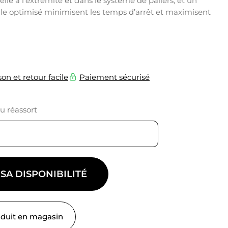
lle à l’extrémité et dans le système de paliers, et un
le optimisé minimisent les temps d’arrêt et maximisent
son et retour facile
Paiement sécurisé
du réassort
 SA DISPONIBILITÉ
oduit en magasin