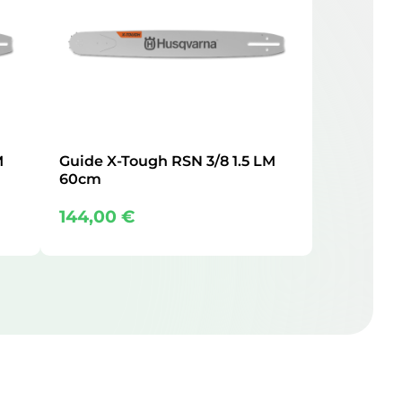
M
Guide X-Tough RSN 3/8 1.5 LM
60cm
144,00
€