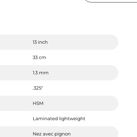
13 inch
33 cm
1.3 mm
.325"
HSM
Laminated lightweight
Nez avec pignon