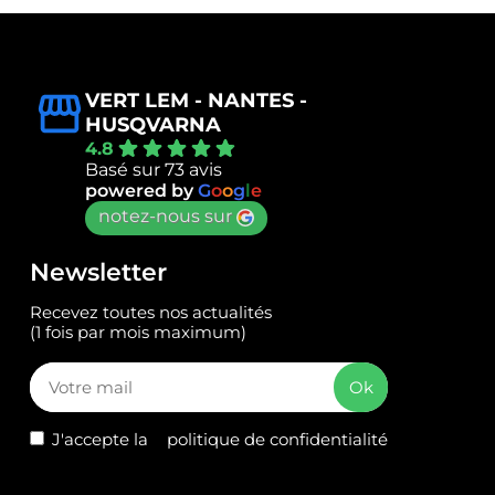
VERT LEM - NANTES -
HUSQVARNA
4.8
Basé sur 73 avis
powered by
G
o
o
g
l
e
notez-nous sur
Newsletter
Recevez toutes nos actualités
(1 fois par mois maximum)
J'accepte la
politique de confidentialité