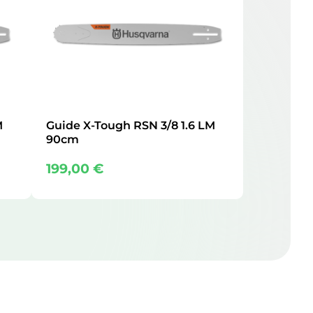
M
Guide X-Tough RSN 3/8 1.6 LM
90cm
199,00
€