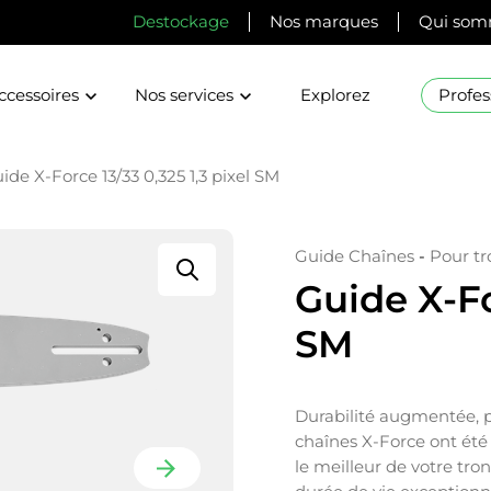
Destockage
Nos marques
Qui som
ccessoires
Nos services
Explorez
Profes
ide X-Force 13/33 0,325 1,3 pixel SM
Guide Chaînes
-
Pour t
Guide X-Fo
SM
Durabilité augmentée, p
chaînes X-Force ont été
le meilleur de votre tr