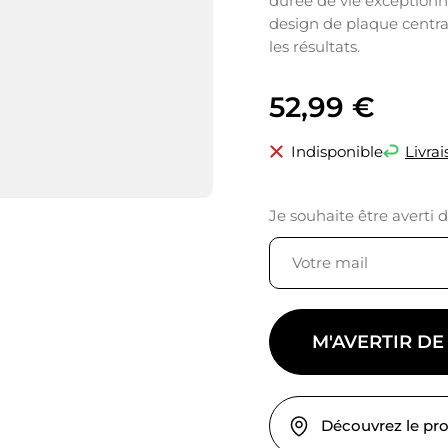
durée de vie exceptionne
design de plaque centra
les résultats.
52,99
€
Indisponible
Livrai
Je souhaite être averti 
M'AVERTIR DE
Découvrez le pr