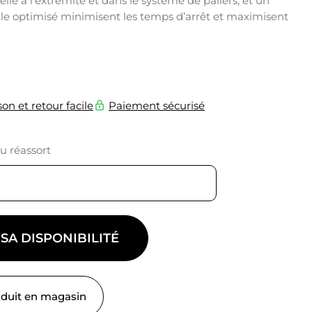
lle à l’extrémité et dans le système de paliers, et un
le optimisé minimisent les temps d’arrêt et maximisent
son et retour facile
Paiement sécurisé
du réassort
 SA DISPONIBILITÉ
oduit en magasin