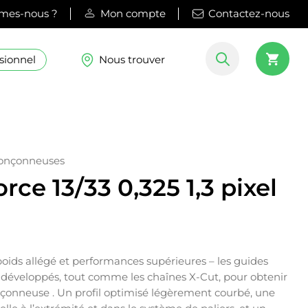
mes-nous ?
Mon compte
Contactez-nous
sionnel
Nous trouver
ronçonneuses
rce 13/33 0,325 1,3 pixel
oids allégé et performances supérieures – les guides
 développés, tout comme les chaînes X-Cut, pour obtenir
onçonneuse . Un profil optimisé légèrement courbé, une