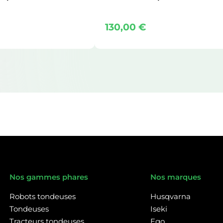
130,00
€
Nos gammes phares
Nos marques
Robots tondeuses
Husqvarna
Tondeuses
Iseki
Tracteurs tondeuses
Ego