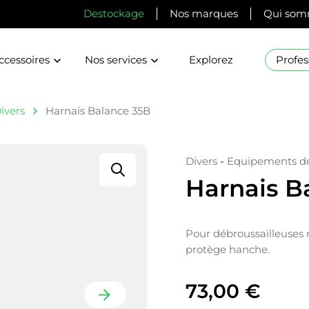
Destockage
Nos marques
Qui som
ccessoires
Nos services
Explorez
Profes
ivers
Harnais Balance 35B
Divers
-
Equipements de 
Harnais B
Pour débroussailleuses
protège hanche.
73,00
€