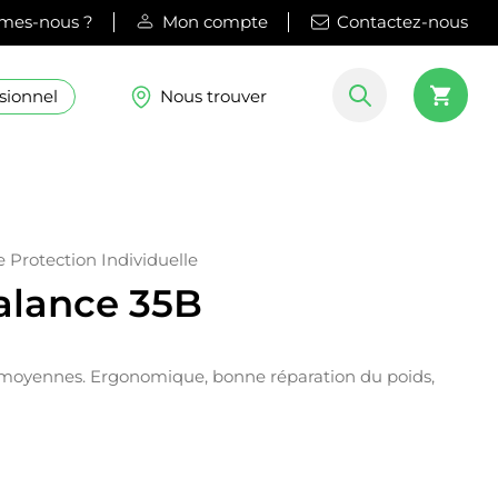
mes-nous ?
Mon compte
Contactez-nous
sionnel
Nous trouver
Protection Individuelle
alance 35B
 moyennes. Ergonomique, bonne réparation du poids,