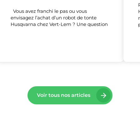
Vous avez franchi le pas ou vous
envisagez l’achat d’un robot de tonte
lise des cookies et vous donne le contrôle 
Husqvarna chez Vert-Lem ? Une question
vous souhaitez activer
Nos partenaires
(1)
Mesure d'audience
Tout accepter
Tout refuser
Personnaliser
Voir tous nos articles