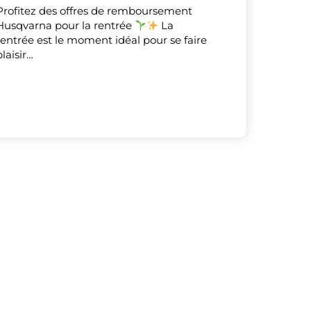
Profitez des offres de remboursement
Husqvarna pour la rentrée
La
X
Masquer le bandeau de
rentrée est le moment idéal pour se faire
sur ceux que
plaisir…