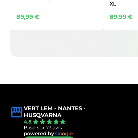
XL
89,99
€
89,99
€
VERT LEM - NANTES -
HUSQVARNA
4.8
Basé sur 73 avis
powered by
G
o
o
g
l
e