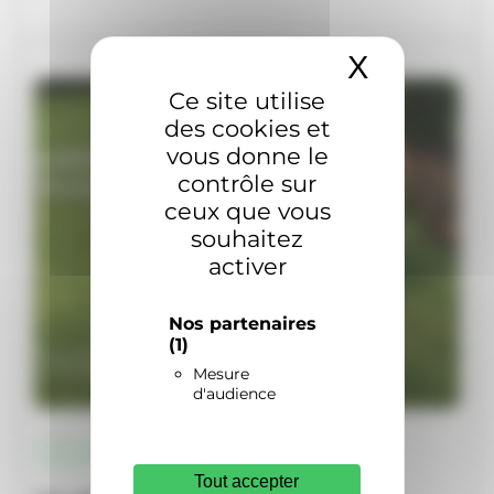
X
Masquer 
Ce site utilise
des cookies et
vous donne le
contrôle sur
ceux que vous
souhaitez
activer
Nos partenaires
(1)
Mesure
d'audience
Actualités
Tout accepter