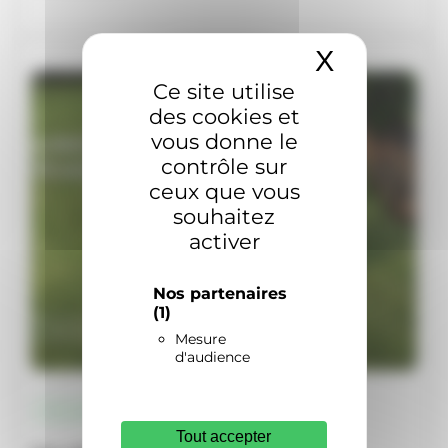
X
Masquer 
Ce site utilise
des cookies et
vous donne le
contrôle sur
ceux que vous
souhaitez
activer
Nos partenaires
(1)
Mesure
d'audience
Actualités
Tout accepter