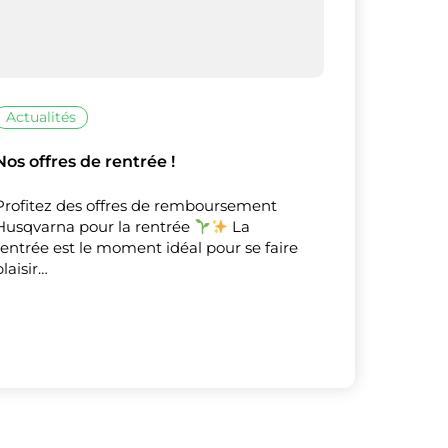
Actualités
X
Masquer le bandeau de
Nos offres de rentrée !
sur ceux que
Profitez des offres de remboursement
Husqvarna pour la rentrée
La
rentrée est le moment idéal pour se faire
plaisir…