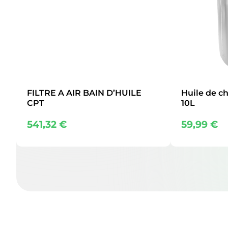
FILTRE A AIR BAIN D’HUILE
Huile de c
CPT
10L
541,32
€
59,99
€