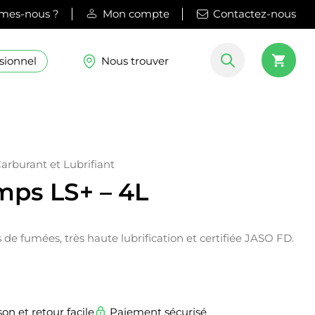
mes-nous ?
Mon compte
Contactez-nous
sionnel
Nous trouver
Carburant et Lubrifiant
mps LS+ – 4L
s de fumées, très haute lubrification et certifiée JASO FD.
son et retour facile
Paiement sécurisé