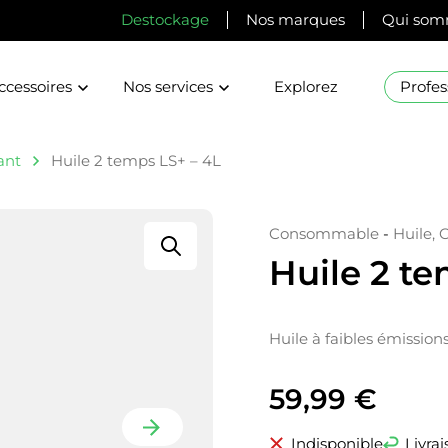
Destockage
Nos marques
Qui som
ccessoires
Nos services
Explorez
Profes
ant
Huile 2 temps LS+ – 4L
Consommable
-
Huile, 
Huile 2 te
Huile à faibles émission
59,99
€
Indisponible
Livrai