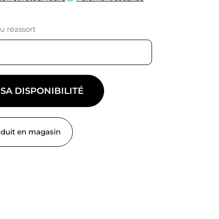
du réassort
 SA DISPONIBILITÉ
oduit en magasin