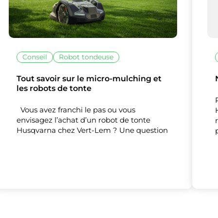
Conseil
Robot tondeuse
Tout savoir sur le micro-mulching et
lise des cookies et vous donne le contrôle 
les robots de tonte
vous souhaitez activer
Vous avez franchi le pas ou vous
envisagez l’achat d’un robot de tonte
Nos partenaires
(1)
Husqvarna chez Vert-Lem ? Une question
Mesure d'audience
Tout accepter
Tout refuser
Personnaliser