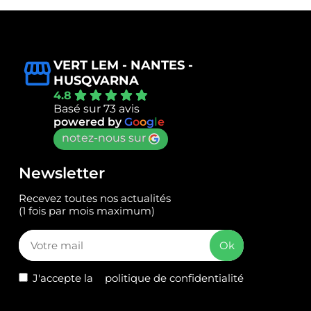
VERT LEM - NANTES -
HUSQVARNA
4.8
Basé sur 73 avis
powered by
G
o
o
g
l
e
notez-nous sur
Newsletter
Recevez toutes nos actualités
(1 fois par mois maximum)
J'accepte la
politique de confidentialité