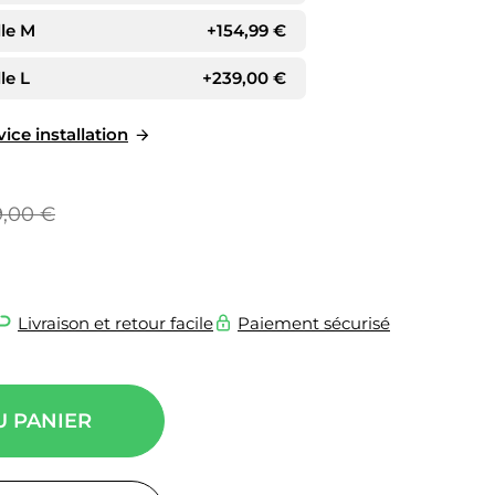
lle M
+
154,99
€
lle L
+
239,00
€
ice installation
9,00
€
Livraison et retour facile
Paiement sécurisé
U PANIER