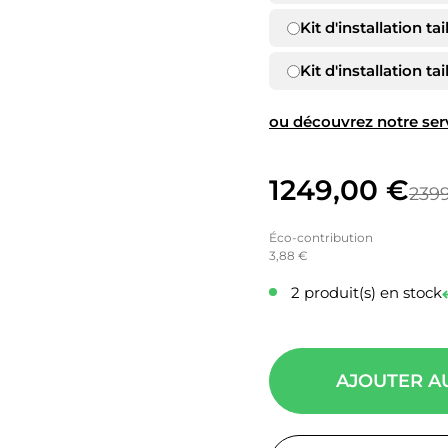
Kit d'installation tai
Kit d'installation tai
ou découvrez notre serv
Le
Le
1249,00
€
239
prix
prix
Éco-contribution
initial
actuel
3,88 €
était :
est :
2 produit(s) en stock
2399,00 €.
1249,00 €.
AJOUTER A