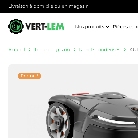
Panneau de gestion des cookies
Livraison à domicile ou en magasin
Nos produits
Pièces et a
Accueil
Tonte du gazon
Robots tondeuses
AU
Promo !