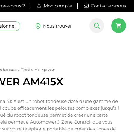
mes-nous ?
Mon compte
Contactez-nous
sionnel
Nous trouver
ndeuses
-
Tonte du gazon
ER AM415X
a 415X est un robot tondeuse doté d’une gamme de
; il coupe efficacement les pelouses complexes jusqu’à 1
é du robot tondeuse permet de créer une carte
. Cela permet à Automower® Zone Control, que vous
 sur votre téléphone portable, de créer des zones de