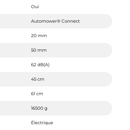
Oui
Automower® Connect
20 mm
50 mm
62 dB(A)
45 cm
61 cm
lise des cookies et vous donne le contrôle 
16500 g
vous souhaitez activer
Électrique
Nos partenaires
(1)