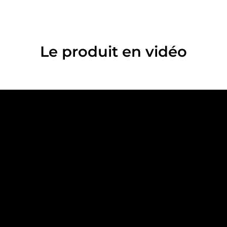
Mesure d'audience
Le produit en vidéo
Tout accepter
Tout refuser
Personnaliser