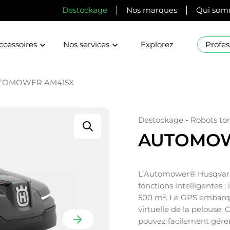
Destockage
Nos marques
Qui som
ccessoires
Nos services
Explorez
Profes
TOMOWER AM415X
Destockage
-
Robots to
AUTOMOW
L’Automower® Husqvarn
fonctions intelligentes 
500 m². Le GPS embarqu
virtuelle de la pelouse
pouvez facilement gérer