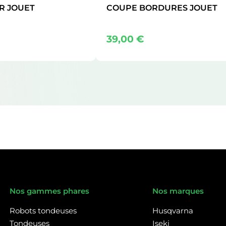
R JOUET
COUPE BORDURES JOUET
39,00
€
Nos gammes phares
Nos marques
Robots tondeuses
Husqvarna
Tondeuses
Iseki