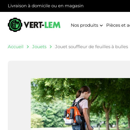
Panneau de gestion des cookies
Livraison à domicile ou en magasin
Nos produits
Pièces et a
Accueil
Jouets
Jouet souffleur de feuilles à bulles