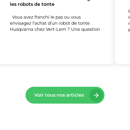
les robots de tonte
Vous avez franchi le pas ou vous
envisagez l’achat d’un robot de tonte
lise des cookies et vous donne le contrôle 
Husqvarna chez Vert-Lem ? Une question
vous souhaitez activer
Nos partenaires
(1)
Mesure d'audience
Tout accepter
Tout refuser
Personnaliser
Voir tous nos articles