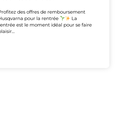
Profitez des offres de remboursement
X
Masquer le bandeau de
Husqvarna pour la rentrée
La
rentrée est le moment idéal pour se faire
sur ceux que
plaisir…