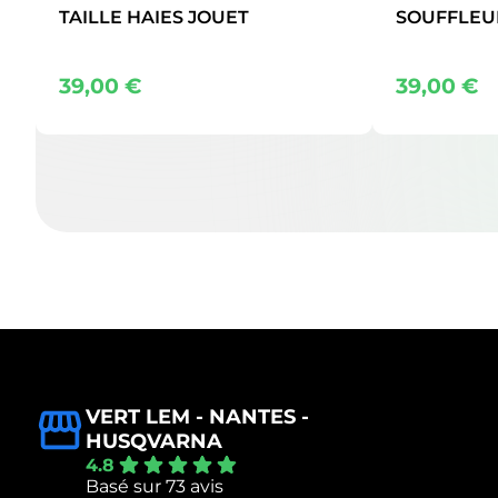
TAILLE HAIES JOUET
SOUFFLEU
39,00
€
39,00
€
VERT LEM - NANTES -
HUSQVARNA
4.8
Basé sur 73 avis