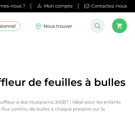
mes-nous ?
Mon compte
Contactez-nous
sionnel
Nous trouver
fleur de feuilles à bulles
uffleur à dos Husqvarna 345BT ! Idéal pour les enfants
n flux continu de bulles à chaque pression sur la