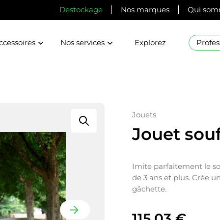
Destockage
Nos marques
Qui som
ccessoires
Nos services
Explorez
Profes
Jouets
Jouet souf
Imite parfaitement le so
de 3 ans et plus. Crée u
gâchette.
115,03
€