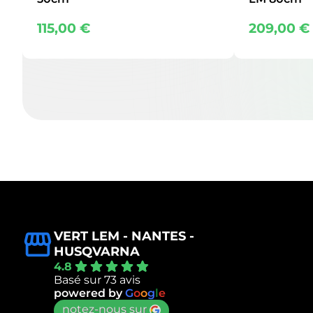
115,00
€
209,00
€
VERT LEM - NANTES -
HUSQVARNA
4.8
Basé sur 73 avis
powered by
G
o
o
g
l
e
notez-nous sur