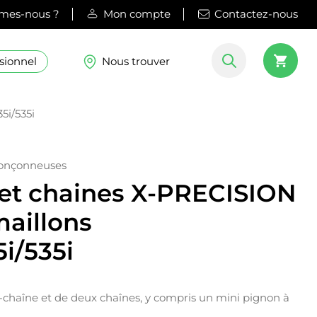
mes-nous ?
Mon compte
Contactez-nous
sionnel
Nous trouver
5i/535i
ronçonneuses
 et chaines X-PRECISION
maillons
i/535i
chaîne et de deux chaînes, y compris un mini pignon à