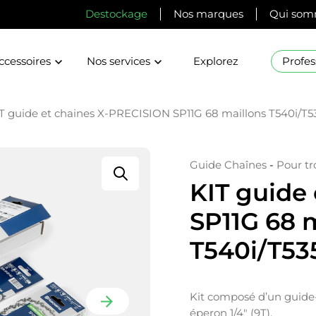
Destockage
Nos marques
Qui som
ccessoires
Nos services
Explorez
Profes
T guide et chaines X-PRECISION SP11G 68 maillons T540i/T53
Guide Chaînes
-
Pour t
KIT guide
SP11G 68 
T540i/T535
Kit composé d’un guide-
éperon 1/4″ (9T).