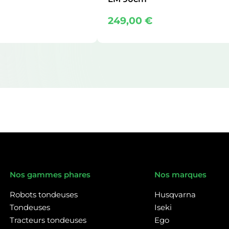
249,00
€
Nos gammes phares
Nos marques
Robots tondeuses
Husqvarna
Tondeuses
Iseki
Tracteurs tondeuses
Ego