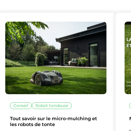
lise des cookies et vous donne le contrôle 
vous souhaitez activer
Conseil
Robot tondeuse
Nos partenaires
(1)
Mesure d'audience
Tout savoir sur le micro-mulching et
les robots de tonte