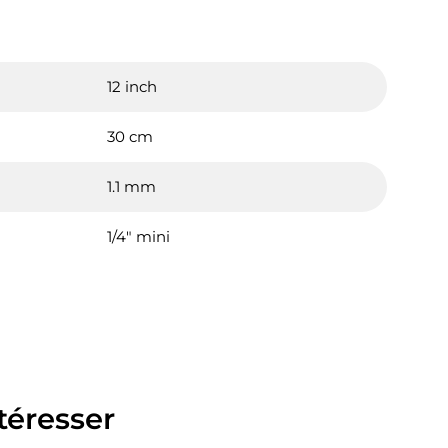
12 inch
30 cm
1.1 mm
1/4" mini
téresser