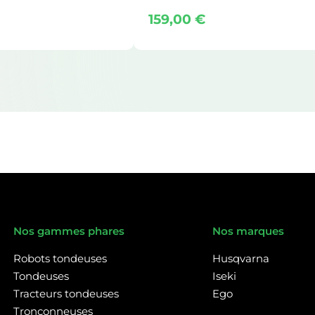
159,00
€
Nos gammes phares
Nos marques
Robots tondeuses
Husqvarna
Tondeuses
Iseki
Tracteurs tondeuses
Ego
Tronçonneuses