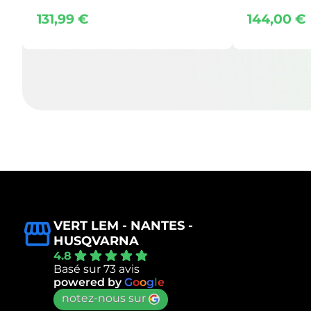
131,99
€
144,00
€
VERT LEM - NANTES -
HUSQVARNA
4.8
Basé sur 73 avis
powered by
G
o
o
g
l
e
notez-nous sur