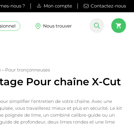
mes-nous ?
Mon compte
Contactez-nous
sionnel
Nous trouver
e
-
Pour tronçonneuses
utage Pour chaîne X-Cut
our simplifier l’entretien de votre chaîne. Avec une
isée, vous travaillerez mieux et plus en sécurité. Le kit
e poignée de lime, un combiné calibre-guide ou un
n guide de profondeur, deux limes rondes et une lime