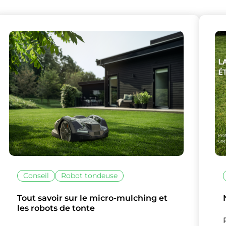
lise des cookies et vous donne le contrôle 
vous souhaitez activer
Conseil
Robot tondeuse
Nos partenaires
(1)
Tout savoir sur le micro-mulching et
Mesure d'audience
les robots de tonte