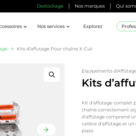
Destockage
Nos marques
Qui som
ccessoires
Nos services
Explorez
Profes
tage
Kits d’affutage Pour chaîne X-Cut
Equipements d'Affûtag
Kits d’aff
Kit d’affûtage complet p
chaîne correctement aigu
d’affûtage comprend un
calibre d’affûtage et u
plate.