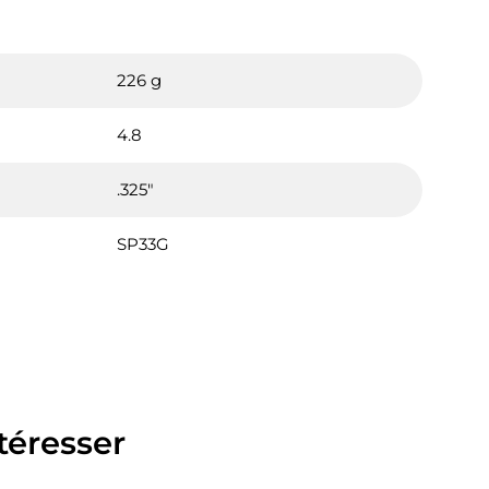
226 g
4.8
.325"
SP33G
téresser