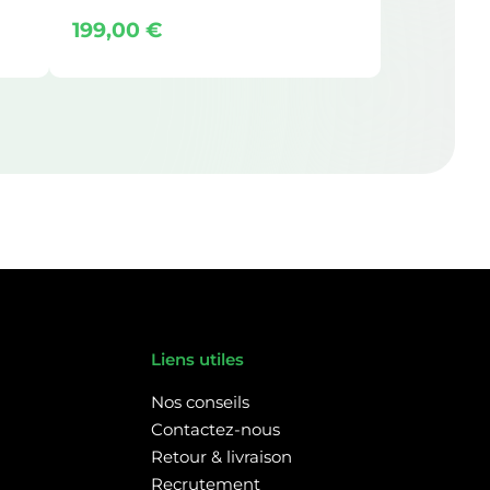
199,00
€
Liens utiles
Nos conseils
Contactez-nous
Retour & livraison
Recrutement