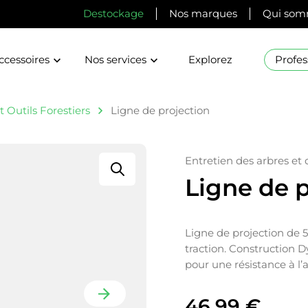
Destockage
Nos marques
Qui som
ccessoires
Nos services
Explorez
Profes
 Outils Forestiers
Ligne de projection
Entretien des arbres et
Ligne de p
Ligne de projection de 5
traction. Construction
pour une résistance à l’a
46,99
€