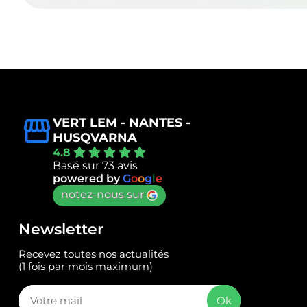
VERT LEM - NANTES -
HUSQVARNA
4.8
Basé sur 73 avis
powered by
G
o
o
g
l
e
notez-nous sur
Newsletter
Recevez toutes nos actualités
(1 fois par mois maximum)