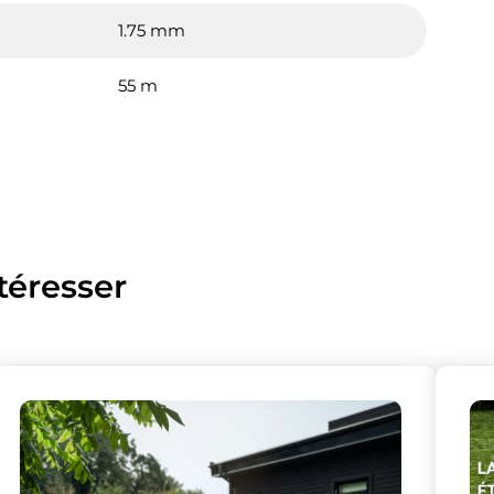
1.75 mm
55 m
téresser