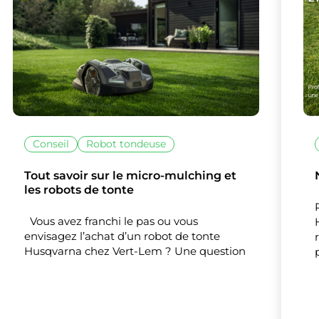
Conseil
Robot tondeuse
lise des cookies et vous donne le contrôle 
vous souhaitez activer
Tout savoir sur le micro-mulching et
les robots de tonte
Nos partenaires
(1)
Vous avez franchi le pas ou vous
Mesure d'audience
envisagez l’achat d’un robot de tonte
Husqvarna chez Vert-Lem ? Une question
Tout accepter
Tout refuser
Personnaliser