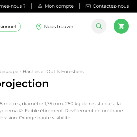
mes-nous ?
Mon compte
Contactez-nous
sionnel
Nous trouver
 découpe
-
Hâches et Outils Forestiers
rojection
5 mètres, diamètre 1,75 mm. 250 kg de résistance à la
 Dyneema ©. Faible étirement. Revêtement en uréthane
brasion. Orange haute visibilité.