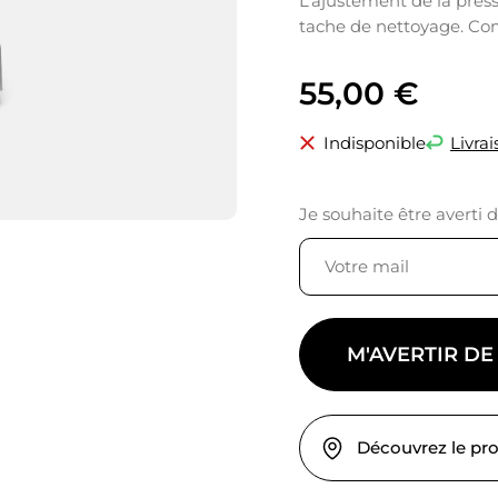
L’ajustement de la pressi
tache de nettoyage. Comp
55,00
€
Indisponible
Livrai
Je souhaite être averti 
M'AVERTIR DE
Découvrez le pr