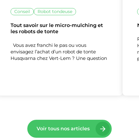
Conseil
Robot tondeuse
Tout savoir sur le micro-mulching et
les robots de tonte
lise des cookies et vous donne le contrôle 
Vous avez franchi le pas ou vous
vous souhaitez activer
envisagez l’achat d’un robot de tonte
Husqvarna chez Vert-Lem ? Une question
Nos partenaires
(1)
Mesure d'audience
Tout accepter
Tout refuser
Personnaliser
Voir tous nos articles