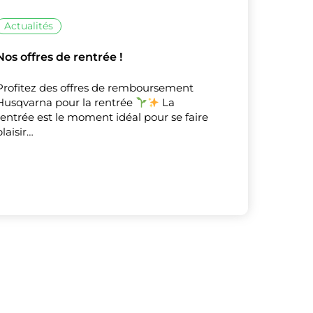
Actualités
Nos offres de rentrée !
X
Masquer le bandeau de
Profitez des offres de remboursement
sur ceux que
Husqvarna pour la rentrée
La
rentrée est le moment idéal pour se faire
plaisir…