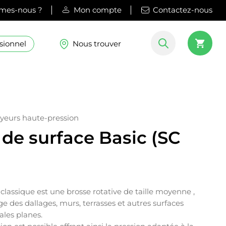
mes-nous ?
Mon compte
Contactez-nous
sionnel
Nous trouver
yeurs haute-pression
de surface Basic (SC
classique est une brosse rotative de taille moyenne ,
e des dallages, murs, terrasses et autres surfaces
ales planes.