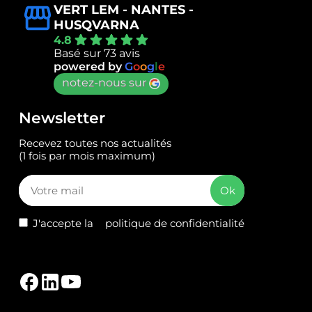
VERT LEM - NANTES -
HUSQVARNA
4.8
Basé sur 73 avis
powered by
G
o
o
g
l
e
notez-nous sur
Newsletter
Recevez toutes nos actualités
(1 fois par mois maximum)
J'accepte la
politique de confidentialité