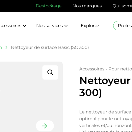
Destockage
Nos marques
Qui som
ccessoires
Nos services
Explorez
Profes
n
Nettoyeur de surface Basic (SC 300)
Accessoires
-
Pour netto
Nettoyeur 
300)
Le nettoyeur de surface 
optimal pour le nettoyag
verticales et/ou horizont