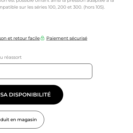
on est possible offrant ainsi la pression adaptée à la
atible sur les séries 100, 200 et 300. (hors 105).
son et retour facile
Paiement sécurisé
du réassort
 SA DISPONIBILITÉ
oduit en magasin