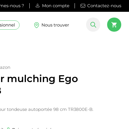
mes-nous ?
Mon compte
Contactez-nous
sionnel
Nous trouver
gazon
r mulching Ego
B
our tondeuse autoportée 98 cm TR3800E-B.