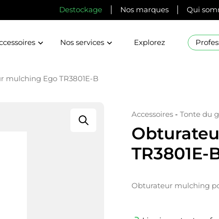
Destockage
Nos marques
Qui som
ccessoires
Nos services
Explorez
Profes
r mulching Ego TR3801E-B
Accessoires
-
Tonte du 
Obturateu
TR3801E-
Obturateur mulching p