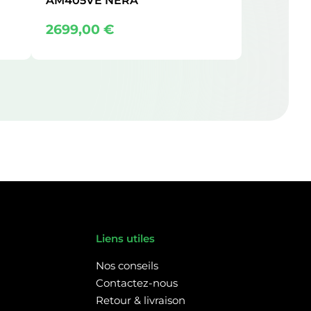
AM405VE NERA
2699,00
€
Liens utiles
Nos conseils
Contactez-nous
Retour & livraison