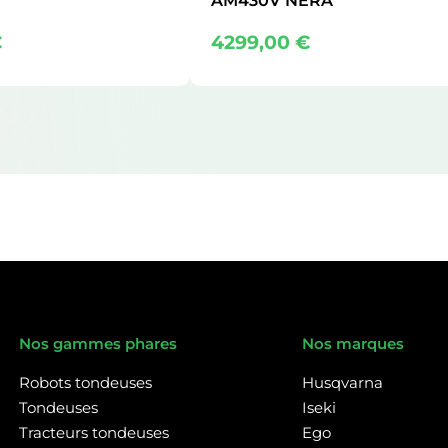
AM430V NERA
€
4299,00
€
Nos gammes phares
Nos marques
Robots tondeuses
Husqvarna
Tondeuses
Iseki
Tracteurs tondeuses
Ego