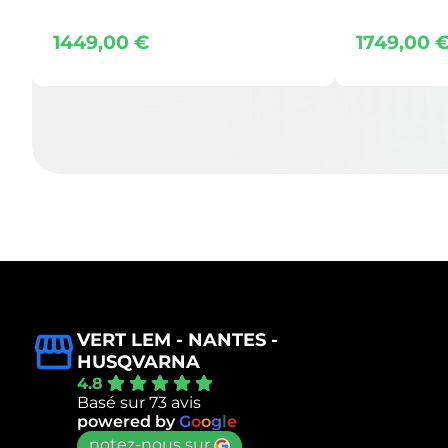
1449,00
€
1749,00
VERT LEM - NANTES -
HUSQVARNA
4.8
Basé sur 73 avis
powered by
G
o
o
g
l
e
notez-nous sur