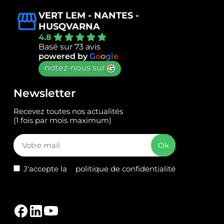
VERT LEM - NANTES -
HUSQVARNA
4.8
Basé sur 73 avis
powered by
G
o
o
g
l
e
notez-nous sur
Newsletter
Recevez toutes nos actualités
(1 fois par mois maximum)
J'accepte la
politique de confidentialité