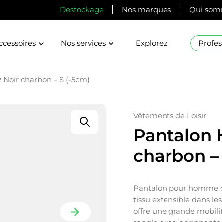
Destockage
Nos marques
Qui som
ccessoires
Nos services
Explorez
Profes
Noir charbon – S (-5cm)
Vêtements de Loisir
Pantalon 
charbon –
Pantalon pour homme conf
tissu extensible dans les 
offre une grande mobilit