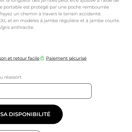
et la longueur des jambes peut être ajustée à l’aide de
ne portable est protégé par une poche rembourrée
rayez un chemin à travers le terrain accidenté.
 XXL et en modèles à jambe régulière et à jambe courte.
/gris anthracite.
son et retour facile
Paiement sécurisé
du réassort
 SA DISPONIBILITÉ