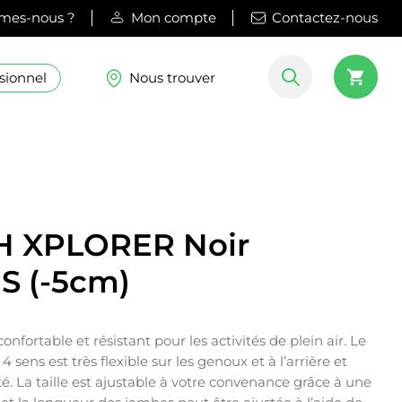
mes-nous ?
Mon compte
Contactez-nous
sionnel
Nous trouver
H XPLORER Noir
 S (-5cm)
ortable et résistant pour les activités de plein air. Le
4 sens est très flexible sur les genoux et à l’arrière et
é. La taille est ajustable à votre convenance grâce à une