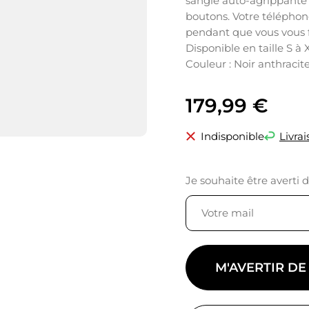
sangle auto-agrippante 
boutons. Votre télépho
pendant que vous vous f
Disponible en taille S à
Couleur : Noir anthracite
179,99
€
Indisponible
Livrai
Je souhaite être averti 
M'AVERTIR DE