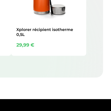
Xplorer récipient isotherme
0,5L
29,99
€