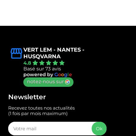
VERT LEM - NANTES -
HUSQVARNA
4.8
Basé sur 73 avis
powered by
G
o
o
g
l
e
notez-nous sur
Newsletter
Recevez toutes nos actualités
(1 fois par mois maximum)