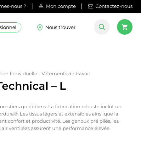
mes-nous ?
Mon compte
Contactez-nous
sionnel
Nous trouver
ion Individuelle
-
Vêtements de travail
echnical – L
orestiers quotidiens. La fabrication robuste inclut un
rdura®. Les tissus légers et extensibles ainsi que la
nt confort et productivité. Les genoux pré pliés, les
lair ventilées assurent une performance élevée.