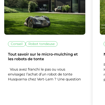
vous souhaitez activer
Nos partenaires
(1)
Mesure d'audience
Tout accepter
Tout refuser
Personnaliser
Conseil
Robot tondeuse
Tout savoir sur le micro-mulching et
les robots de tonte
Vous avez franchi le pas ou vous
envisagez l’achat d’un robot de tonte
Husqvarna chez Vert-Lem ? Une question