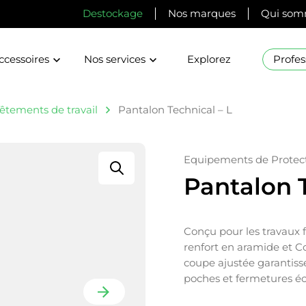
Destockage
Nos marques
Qui som
ccessoires
Nos services
Explorez
Profes
êtements de travail
Pantalon Technical – L
Equipements de Protect
Pantalon T
Conçu pour les travaux f
renfort en aramide et Co
coupe ajustée garantisse
poches et fermetures éc