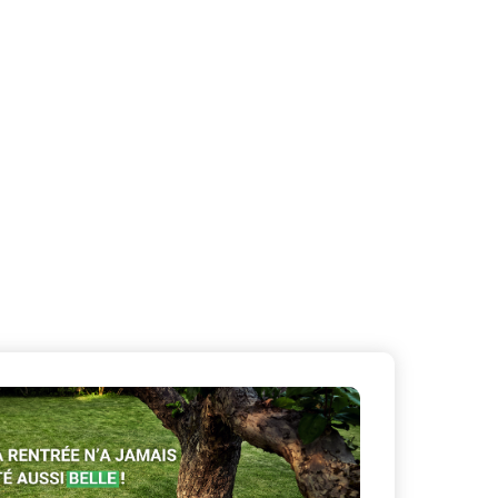
X
Masquer le bandeau de
sur ceux que