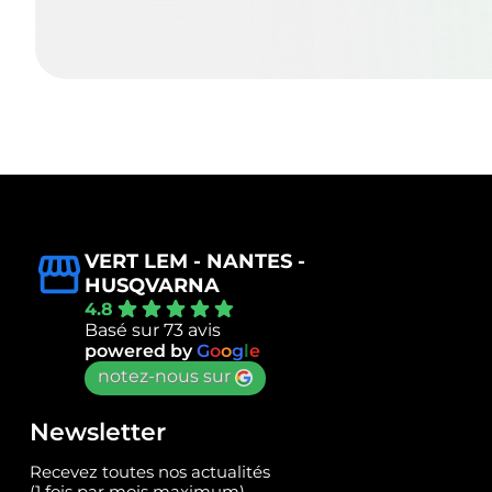
VERT LEM - NANTES -
HUSQVARNA
4.8
Basé sur 73 avis
powered by
G
o
o
g
l
e
notez-nous sur
Newsletter
Recevez toutes nos actualités
(1 fois par mois maximum)