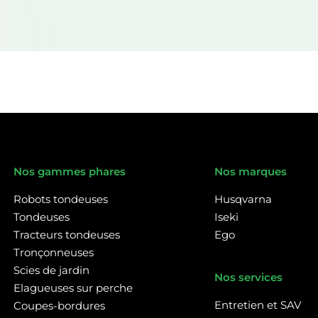
Nos gammes phares
Nos marques
Robots tondeuses
Husqvarna
Tondeuses
Iseki
Tracteurs tondeuses
Ego
Tronçonneuses
Scies de jardin
Nos services
Elagueuses sur perche
Entretien et SAV
Coupes-bordures