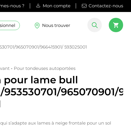
mes-nous ?
Mon compte
Contactez-nous
sionnel
Nous trouver
3530701/965070901/966415901/ 593025001
avant
-
Pour tondeuses autoportées
 pour lame bull
/953530701/965070901/96
1
qui s’adapte aux lames à neige frontale pour un sol