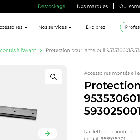
Destockage
Nos marques
Qui som
ccessoires
Nos services
Explorez
Profes
montés à l'avant
Protection pour lame bull 953530601/95
Accessoires montés à l'
Protection
953530601
59302500
Raclette en caoutchouc 
inégal. 966978701