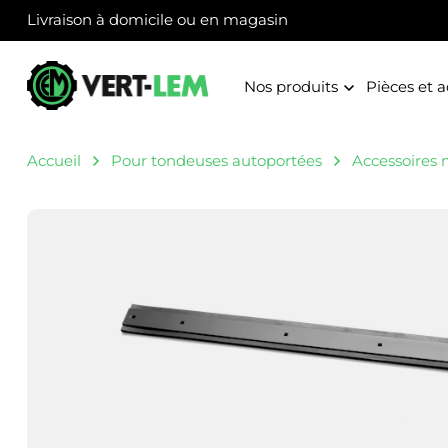
Panneau de gestion des cookies
Livraison à domicile ou en magasin
Nos produits
Pièces et a
Accueil
Pour tondeuses autoportées
Accessoires 