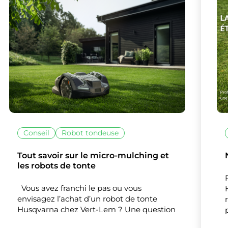
lise des cookies et vous donne le contrôle 
Conseil
Robot tondeuse
vous souhaitez activer
Tout savoir sur le micro-mulching et
Nos partenaires
(1)
les robots de tonte
Mesure d'audience
Vous avez franchi le pas ou vous
envisagez l’achat d’un robot de tonte
Husqvarna chez Vert-Lem ? Une question
Tout accepter
Tout refuser
Personnaliser