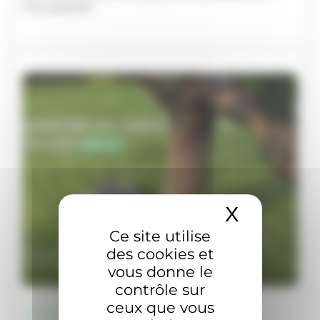
Une question
X
Masquer 
Ce site utilise
des cookies et
vous donne le
contrôle sur
ceux que vous
Actualités