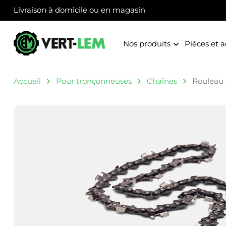
Panneau de gestion des cookies
Livraison à domicile ou en magasin
Nos produits
Pièces et a
Accueil
Pour tronçonneuses
Chaînes
Rouleau d