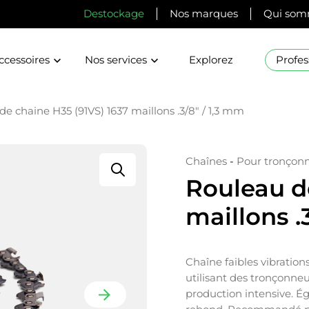
Destockage
Nos marques
Qui som
ccessoires
Nos services
Explorez
Profes
e chaine H35 (91VS) 1637 maillons .3/8″ / 1,3 mm
Chaînes
-
Pour tronçon
Rouleau d
maillons .
Chaîne faibles vibratio
utilisant des tronçonne
production intensive. É