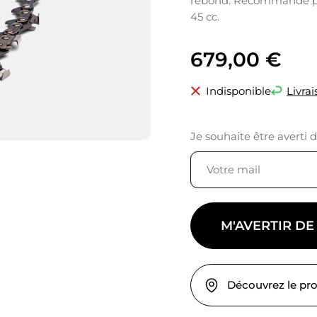
rebond. Recommandé pou
45 cc.
679,00
€
Indisponible
Livrai
Je souhaite être averti 
M'AVERTIR DE
Découvrez le pr