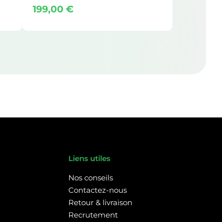
199,00
€
Liens utiles
Nos conseils
Contactez-nous
Retour & livraison
Recrutement