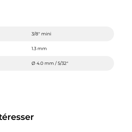
3/8" mini
1.3 mm
Ø 4.0 mm / 5/32"
téresser