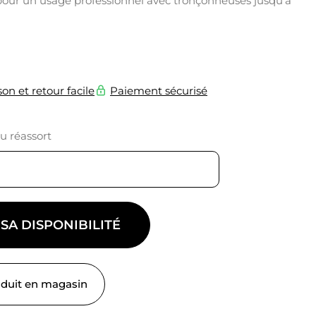
r un usage professionnel avec tronçonneuses jusqu’à
son et retour facile
Paiement sécurisé
du réassort
 SA DISPONIBILITÉ
oduit en magasin