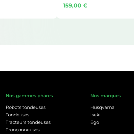
159,00
€
Nos gammes phares
Nos marques
Robots tondeuses
Husqvarna
Tondeuses
Iseki
Tracteurs tondeuses
Ego
Tronçonneuses