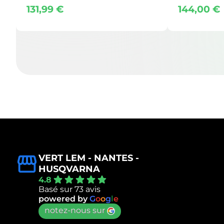
131,99
€
144,00
€
VERT LEM - NANTES -
HUSQVARNA
4.8
Basé sur 73 avis
powered by
G
o
o
g
l
e
notez-nous sur