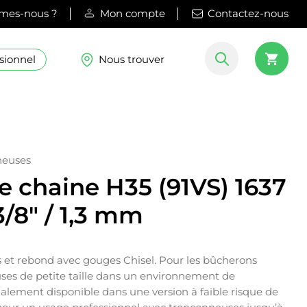
mes-nous ?
Mon compte
Contactez-nous
sionnel
Nous trouver
neuses
e chaine H35 (91VS) 1637
3/8″ / 1,3 mm
ns et rebond avec gouges Chisel. Pour les bûcherons
uses de petite taille dans un environnement de
galement disponible dans une version à faible risque de