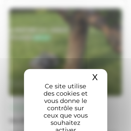
X
Masquer 
Ce site utilise
des cookies et
vous donne le
contrôle sur
Actualités
ceux que vous
Nos offres de rentrée !
souhaitez
activer