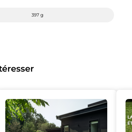
397 g
téresser