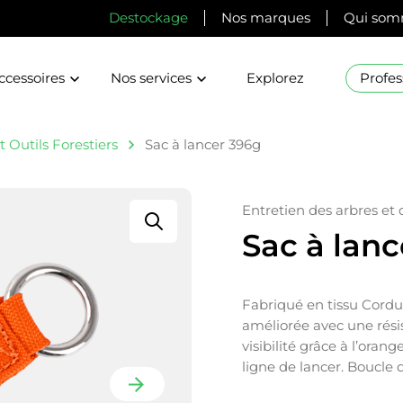
Destockage
Nos marques
Qui som
ccessoires
Nos services
Explorez
Profes
 Outils Forestiers
Sac à lancer 396g
Entretien des arbres et
Sac à lan
Fabriqué en tissu Cordur
améliorée avec une résis
visibilité grâce à l’orang
ligne de lancer. Boucle 