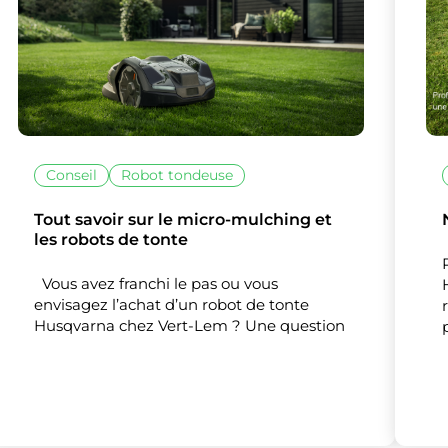
Conseil
Robot tondeuse
lise des cookies et vous donne le contrôle 
Tout savoir sur le micro-mulching et
vous souhaitez activer
les robots de tonte
Nos partenaires
(1)
Vous avez franchi le pas ou vous
envisagez l’achat d’un robot de tonte
Mesure d'audience
Husqvarna chez Vert-Lem ? Une question
Tout accepter
Tout refuser
Personnaliser