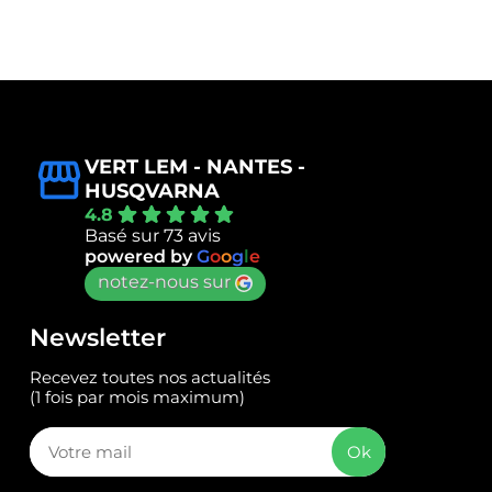
VERT LEM - NANTES -
HUSQVARNA
4.8
Basé sur 73 avis
powered by
G
o
o
g
l
e
notez-nous sur
Newsletter
Recevez toutes nos actualités
(1 fois par mois maximum)