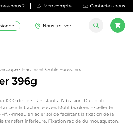
mes-nous ?
Mon compte
Contactez-nous
sionnel
Nous trouver
 découpe
-
Hâches et Outils Forestiers
cer 396g
a 1000 deniers. Résistant à l’abrasion. Durabilité
tance à la traction élevée. Motif bicolore. Excellente
e vif. Anneau en acier solide facilitant la fixation de la
de transfert inférieure. Fixation rapide du mousqueton.