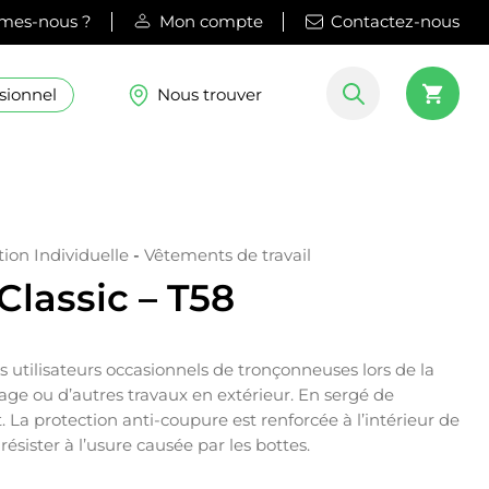
mes-nous ?
Mon compte
Contactez-nous
sionnel
Nous trouver
ion Individuelle
-
Vêtements de travail
Classic – T58
es utilisateurs occasionnels de tronçonneuses lors de la
age ou d’autres travaux en extérieur. En sergé de
. La protection anti-coupure est renforcée à l’intérieur de
 résister à l’usure causée par les bottes.