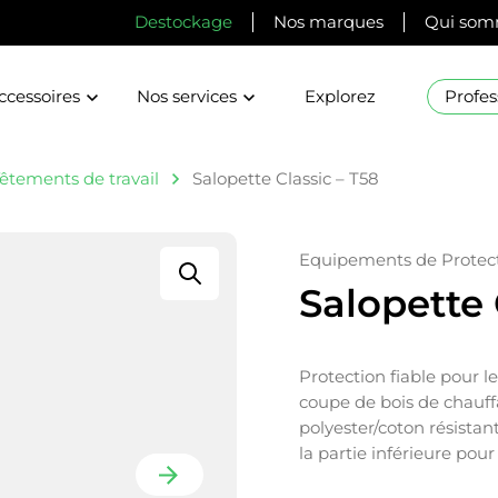
Destockage
Nos marques
Qui som
ccessoires
Nos services
Explorez
Profes
êtements de travail
Salopette Classic – T58
Equipements de Protect
Salopette 
Protection fiable pour l
coupe de bois de chauff
polyester/coton résistant
la partie inférieure pour