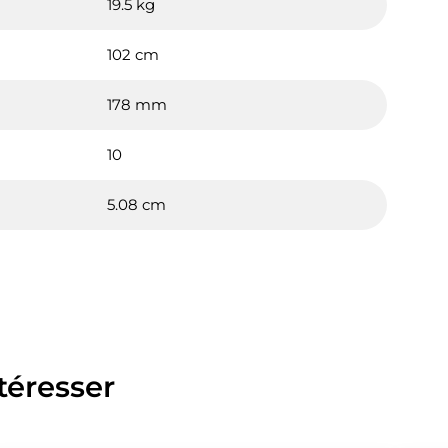
19.5 kg
102 cm
178 mm
10
5.08 cm
téresser