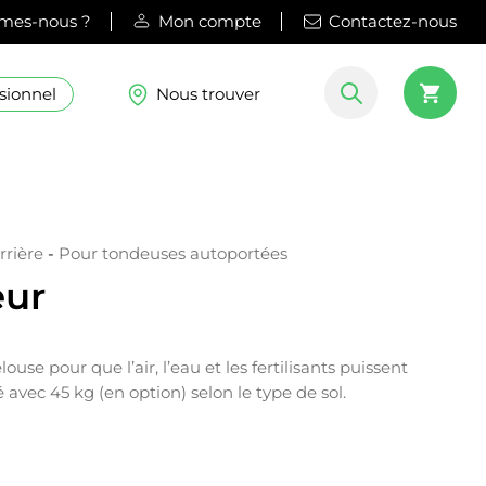
mes-nous ?
Mon compte
Contactez-nous
sionnel
Nous trouver
rrière
-
Pour tondeuses autoportées
eur
ouse pour que l’air, l’eau et les fertilisants puissent
 avec 45 kg (en option) selon le type de sol.