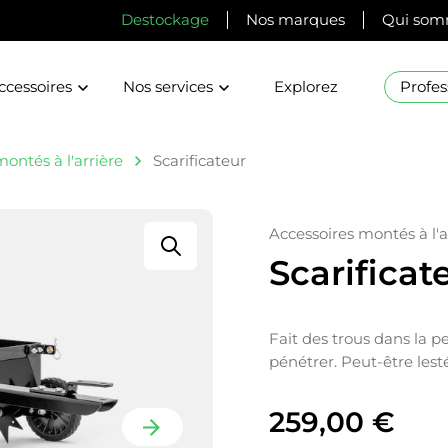
Destockage
Nos marques
Qui som
ccessoires
Nos services
Explorez
Profes
ontés à l'arrière
Scarificateur
Accessoires montés à l'a
Scarificat
Fait des trous dans la pel
pénétrer. Peut-être lesté
259,00
€