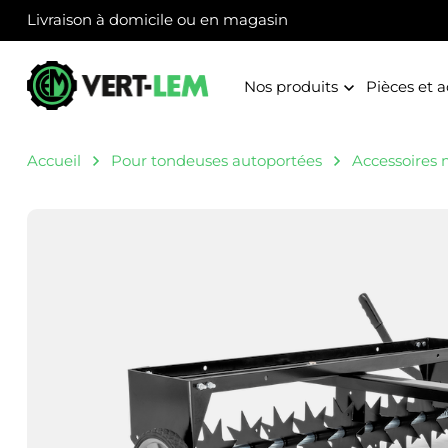
Panneau de gestion des cookies
Livraison à domicile ou en magasin
Nos produits
Pièces et a
Accueil
Pour tondeuses autoportées
Accessoires m