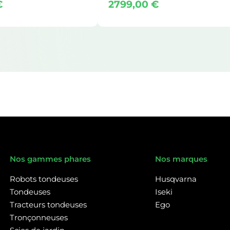
€
2799,00
€
Nos gammes phares
Nos marques
Robots tondeuses
Husqvarna
Tondeuses
Iseki
Tracteurs tondeuses
Ego
Tronçonneuses