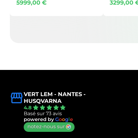
5999,00
€
3299,00
VERT LEM - NANTES -
HUSQVARNA
4.8
Basé sur 73 avis
powered by
G
o
o
g
l
e
notez-nous sur