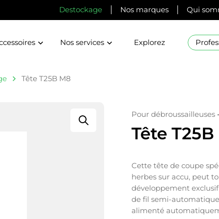
Destockage
Nos marques
Qui som
ccessoires
Nos services
Explorez
Profes
ge
Tête T25B M8
Pour débroussailleuses
Tête T25B
Cette tête de coupe spé
herbes sur accu, peut to
développement exclusif 
de fil semi-automatique
alimenté automatiquemen