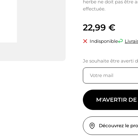
herbe ne doit pas être a
effectuée.
22,99
€
Indisponible
Livrai
Je souhaite être averti 
M'AVERTIR DE
Découvrez le pr