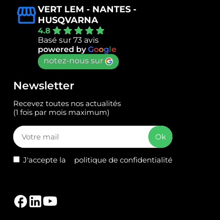
VERT LEM - NANTES -
HUSQVARNA
4.8
Basé sur 73 avis
powered by
G
o
o
g
l
e
notez-nous sur
Newsletter
Recevez toutes nos actualités
(1 fois par mois maximum)
J'accepte la
politique de confidentialité