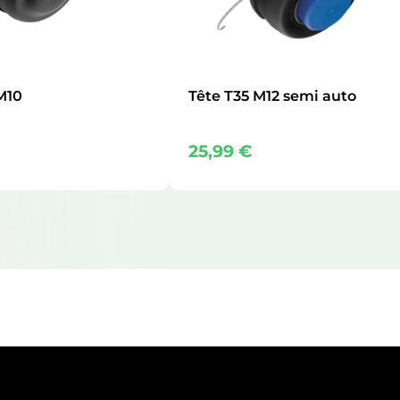
M10
Tête T35 M12 semi auto
25,99
€