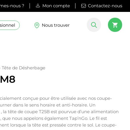
mes-nous ?
Mon compte
Contactez-nous
sionnel
Nous trouver
-
Tête de Désherbage
 M8
cialement conçue pour être utilisée avec nos coupe-
urner dans le sens horaire et anti-horaire. Un
, la tête de coupe T25B est pourvue d’une alimentation
, que nous appelons également Tap’nGo. Le fil est
t lorsque la tête est pressée contre le sol. Le coupe-