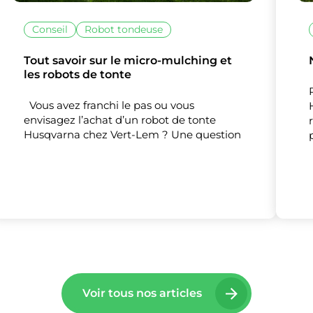
Conseil
Robot tondeuse
Tout savoir sur le micro-mulching et
les robots de tonte
lise des cookies et vous donne le contrôle 
Vous avez franchi le pas ou vous
vous souhaitez activer
envisagez l’achat d’un robot de tonte
Husqvarna chez Vert-Lem ? Une question
Nos partenaires
(1)
Mesure d'audience
Tout accepter
Tout refuser
Personnaliser
Voir tous nos articles