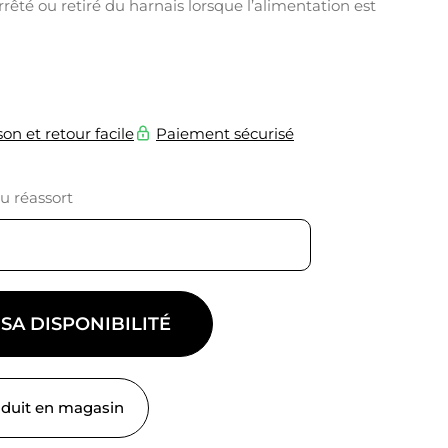
rrêté ou retiré du harnais lorsque l’alimentation est
son et retour facile
Paiement sécurisé
du réassort
 SA DISPONIBILITÉ
oduit en magasin