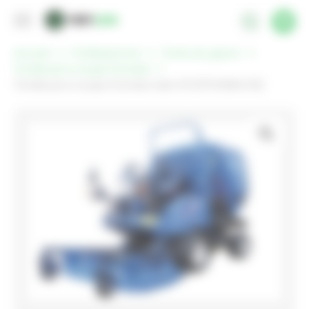
Panneau de gestion des cookies
Accueil
Professionnel
Tonte du gazon
Tondeuse à coupe frontale
Tondeuse à coupe frontale Iseki SF237HDBAC152