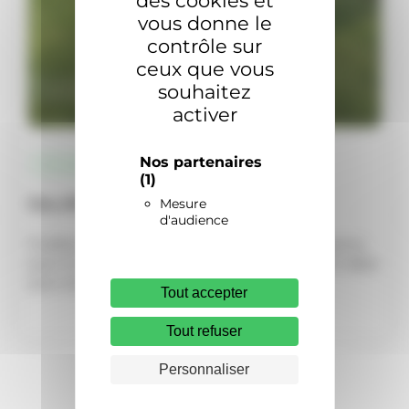
des cookies et
vous donne le
contrôle sur
ceux que vous
souhaitez
activer
Nos partenaires
Actualités
(1)
Mesure
Nos offres de rentrée !
d'audience
Profitez des offres de remboursement Husqvarna
pour la rentrée
La rentrée est le moment idéal
pour se faire plaisir…
Tout accepter
Tout refuser
Personnaliser