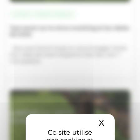
Conseil
Robot tondeuse
Tout savoir sur le micro-mulching et les robots
de tonte
Vous avez franchi le pas ou vous envisagez l’achat
d’un robot de tonte Husqvarna chez Vert-Lem ?
Une question
X
Masquer 
Ce site utilise