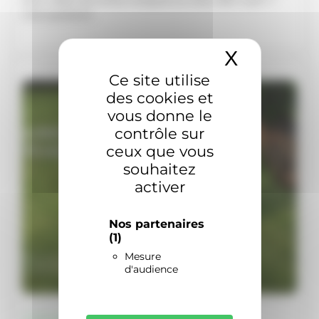
Une question
X
Masquer 
Ce site utilise
des cookies et
vous donne le
contrôle sur
ceux que vous
souhaitez
activer
Nos partenaires
(1)
Mesure
d'audience