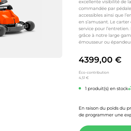
excellente visibilité de 
commandée par pédale,
accessibles ainsi que 
en s’amusant. Le carter
service pour l’entretien
grâce à notre large gam
émousseur ou épandeur, i
4399,00
€
Éco-contribution
4,51 €
1 produit(s) en stock
En raison du poids du p
de programmer une exp