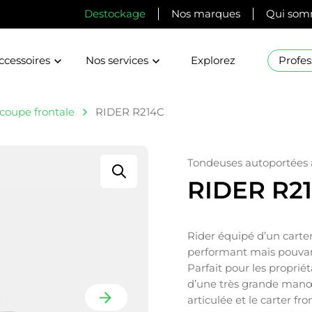
Destockage
Nos marques
Qui som
ccessoires
Nos services
Explorez
Profes
coupe frontale
RIDER R214C
Tondeuses autoportées 
RIDER R2
Rider équipé d’un cart
performant mais pouvant 
Parfait pour les propriéta
d’une très grande manœu
articulée et le carter fr