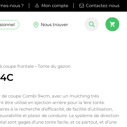
mes-nous ?
Mon compte
Contactez-nous
sionnel
Nous trouver
à coupe frontale
-
Tonte du gazon
14C
er de coupe Combi 94cm, avec un mulching très
être utilisé en éjection arrière pour la 1ère tonte.
ires à la recherche d’efficacité, de facilité d’utilisation,
vrabilité et plaisir de conduire. Le système de direction
ontal sont gages d’une tonte facile, et ce partout, et d’une