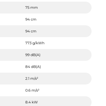
75 mm
94 cm
94 cm
773 g/kWh
99 dB(A)
84 dB(A)
2.1 m/s²
0.6 m/s²
8.4 kW