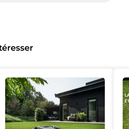
téresser
lise des cookies et vous donne le contrôle 
vous souhaitez activer
Nos partenaires
(1)
Mesure d'audience
Tout accepter
Tout refuser
Personnaliser