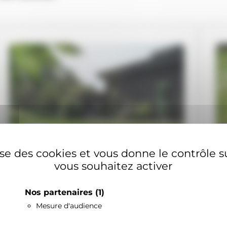
lise des cookies et vous donne le contrôle 
vous souhaitez activer
Conseil
Robot tondeuse
Nos partenaires
(1)
Mesure d'audience
Tout savoir sur le micro-mulching et
les robots de tonte