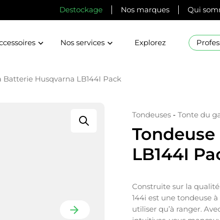
Destockage
Nos marques
Qui som
ccessoires
Nos services
Explorez
Profes
 Batterie Husqvarna LB144I Pack
Tondeuses
-
Tonte du g
Tondeuse 
LB144I Pa
Construite sur la qualit
144i est une tondeuse à 
utiliser qu’à ranger. A