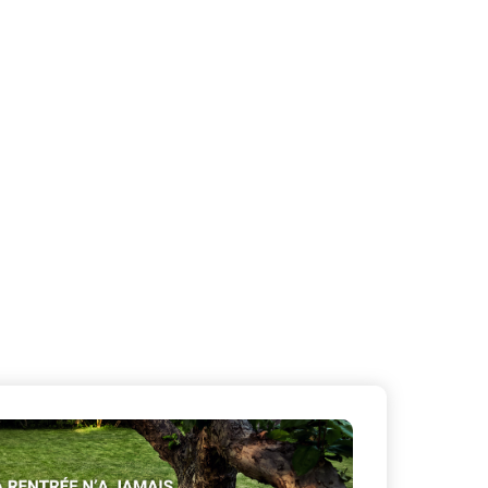
X
Masquer le bandeau de
sur ceux que