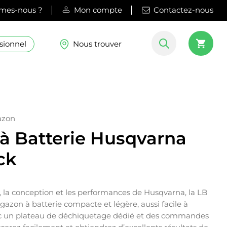
mes-nous ?
Mon compte
Contactez-nous
sionnel
Nous trouver
azon
à Batterie Husqvarna
ck
é, la conception et les performances de Husqvarna, la LB
gazon à batterie compacte et légère, aussi facile à
vec un plateau de déchiquetage dédié et des commandes