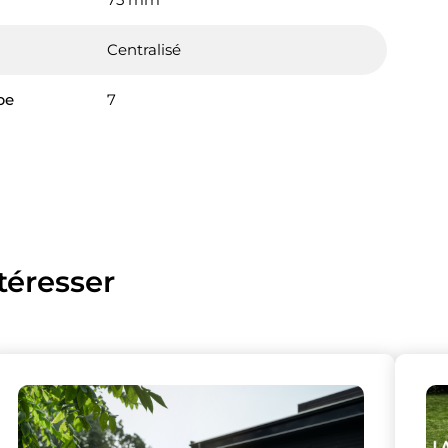
Centralisé
pe
7
lise des cookies et vous donne le contrôle 
vous souhaitez activer
téresser
Nos partenaires
(1)
Mesure d'audience
Tout accepter
Tout refuser
Personnaliser