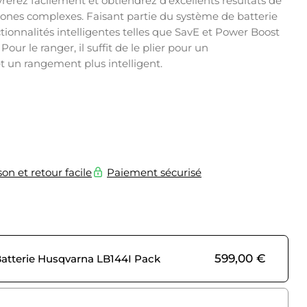
rerez facilement et obtiendrez d’excellents résultats de
ones complexes. Faisant partie du système de batterie
ionnalités intelligentes telles que SavE et Power Boost
our le ranger, il suffit de le plier pour un
 un rangement plus intelligent.
son et retour facile
Paiement sécurisé
599,00
€
atterie Husqvarna LB144I Pack