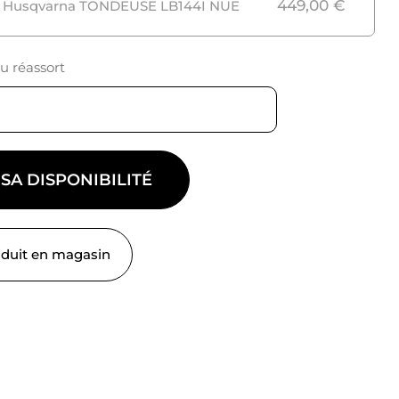
449,00
€
 Husqvarna TONDEUSE LB144I NUE
du réassort
 SA DISPONIBILITÉ
oduit en magasin