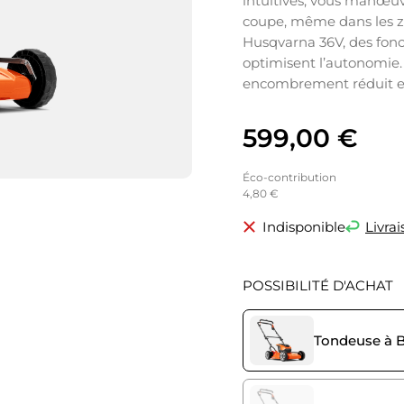
intuitives, vous manœuv
coupe, même dans les z
Husqvarna 36V, des fonct
optimisent l’autonomie. P
encombrement réduit et
599,00
€
Éco-contribution
4,80 €
Indisponible
Livrai
POSSIBILITÉ D'ACHAT
Tondeuse à B