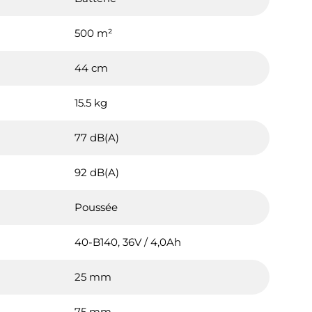
500 m²
44 cm
15.5 kg
77 dB(A)
92 dB(A)
Poussée
40-B140, 36V / 4,0Ah
25 mm
75 mm