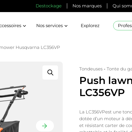
Destockage
Nos marques
Qui som
ccessoires
Nos services
Explorez
Profes
mower Husqvarna LC356VP
Tondeuses
-
Tonte du g
Push law
LC356VP
La LC356VPest une tonde
dotée d’un moteur à dém
et résistant carter de 