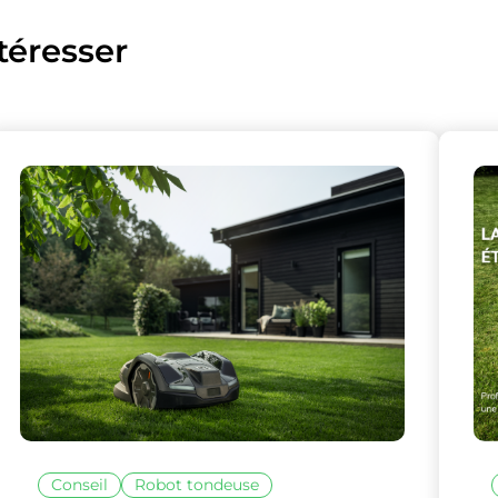
téresser
lise des cookies et vous donne le contrôle 
vous souhaitez activer
Nos partenaires
(1)
Mesure d'audience
Tout accepter
Tout refuser
Personnaliser
Conseil
Robot tondeuse