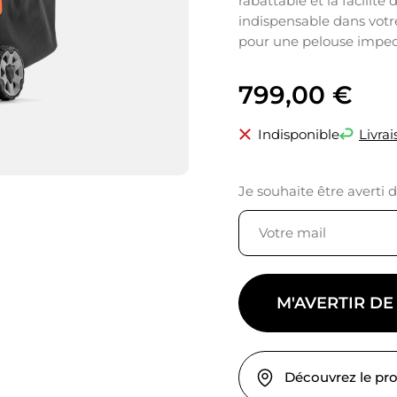
rabattable et la facilit
indispensable dans votr
pour une pelouse impec
799,00
€
Indisponible
Livrai
Je souhaite être averti 
M'AVERTIR DE
Découvrez le pr