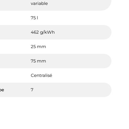
variable
75 l
462 g/kWh
25 mm
75 mm
Centralisé
pe
7