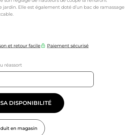
é de son réglage de hauteurs de coupe la rendront
e jardin. Elle est également doté d’un bac de ramassage
cable.
son et retour facile
Paiement sécurisé
du réassort
 SA DISPONIBILITÉ
oduit en magasin