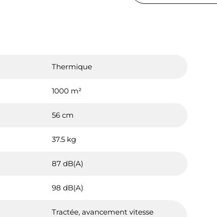
Thermique
1000 m²
56 cm
37.5 kg
87 dB(A)
98 dB(A)
Tractée, avancement vitesse