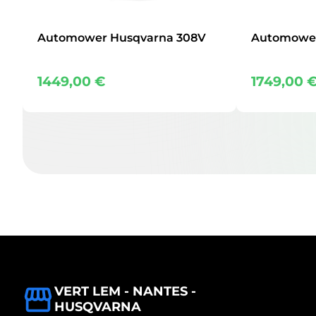
Automower Husqvarna 308V
Automower
1449,00
€
1749,00
VERT LEM - NANTES -
HUSQVARNA