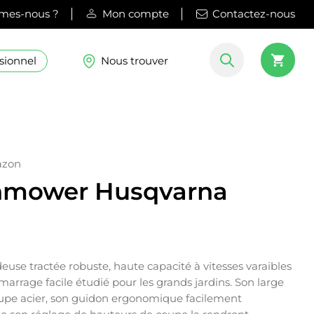
mes-nous ?
Mon compte
Contactez-nous
sionnel
Nous trouver
azon
nmower Husqvarna
use tractée robuste, haute capacité à vitesses varaibles
arrage facile étudié pour les grands jardins. Son large
coupe acier, son guidon ergonomique facilement