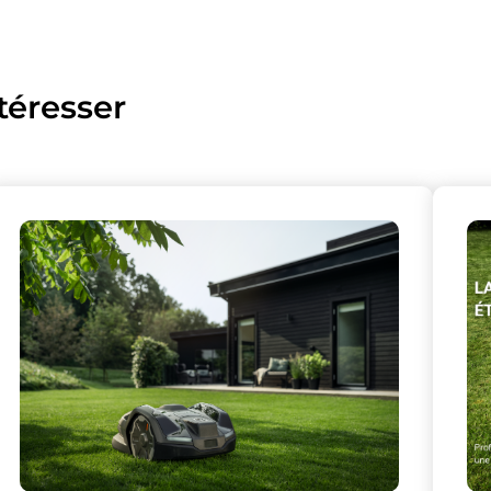
téresser
lise des cookies et vous donne le contrôle 
vous souhaitez activer
Nos partenaires
(1)
Mesure d'audience
Tout accepter
Tout refuser
Personnaliser