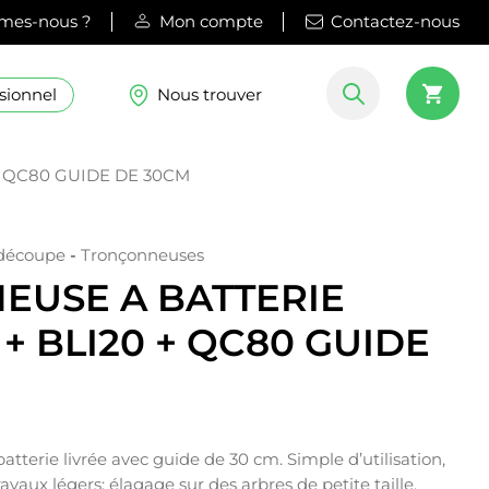
mes-nous ?
Mon compte
Contactez-nous
sionnel
Nous trouver
+ QC80 GUIDE DE 30CM
 découpe
-
Tronçonneuses
EUSE A BATTERIE
 + BLI20 + QC80 GUIDE
tterie livrée avec guide de 30 cm. Simple d’utilisation,
travaux légers: élagage sur des arbres de petite taille,