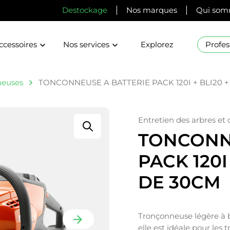
Destockage
Nos marques
Qui som
ccessoires
Nos services
Explorez
Profes
neuses
TONCONNEUSE A BATTERIE PACK 120I + BLI20 
Entretien des arbres et
TONCONN
PACK 120I
DE 30CM
Tronçonneuse légère à ba
elle est idéale pour les 