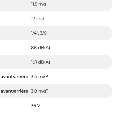
11.5 m/s
12 inch
1/4", 3/8"
88 dB(A)
101 dB(A)
 avant/arrière
3.4 m/s²
 avant/arrière
3.8 m/s²
36 V