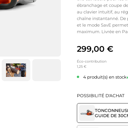
ébranchage et coupe de 
au clavier intuitif, au ré
chaîne instantanné. De p
et le mode SavE perme
maximum. Livrée en Pac
299,00
€
Éco-contribution
1,25 €
4 produit(s) en stock
POSSIBILITÉ D'ACHAT
TONCONNEUSE 
GUIDE DE 30C