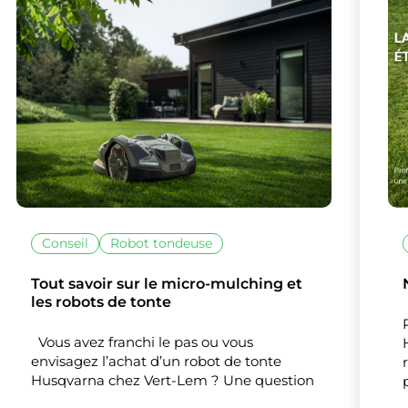
lise des cookies et vous donne le contrôle 
Conseil
Robot tondeuse
vous souhaitez activer
Tout savoir sur le micro-mulching et
Nos partenaires
(1)
les robots de tonte
Mesure d'audience
Vous avez franchi le pas ou vous
envisagez l’achat d’un robot de tonte
Husqvarna chez Vert-Lem ? Une question
Tout accepter
Tout refuser
Personnaliser