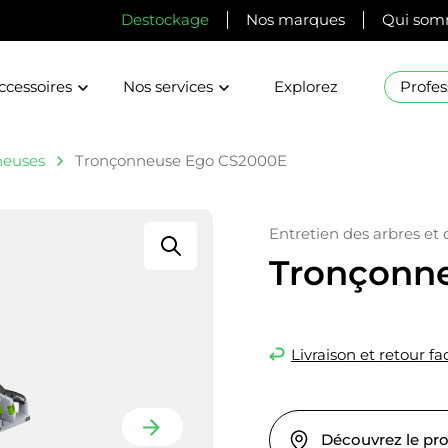
Destockage
Nos marques
Qui som
ccessoires
Nos services
Explorez
Profes
neuses
Tronçonneuse Ego CS2000E
Entretien des arbres et
Tronçonn
Livraison et retour fac
Découvrez le pr