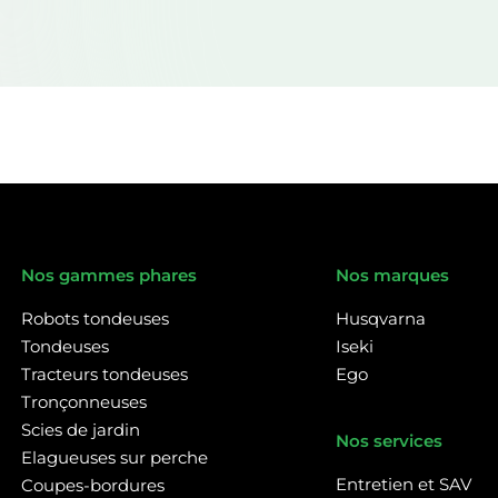
Nos gammes phares
Nos marques
Robots tondeuses
Husqvarna
Tondeuses
Iseki
Tracteurs tondeuses
Ego
Tronçonneuses
Scies de jardin
Nos services
Elagueuses sur perche
Entretien et SAV
Coupes-bordures