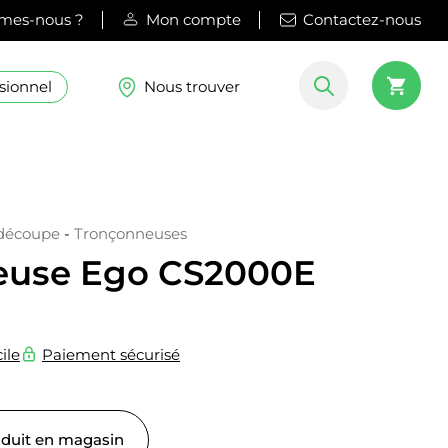
mes-nous ?
Mon compte
Contactez-nous
sionnel
Nous trouver
 découpe
-
Tronçonneuses
euse Ego CS2000E
ile
Paiement sécurisé
oduit en magasin