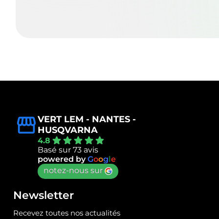
VERT LEM - NANTES -
HUSQVARNA
4.8
Basé sur 73 avis
powered by
G
o
o
g
l
e
notez-nous sur
Newsletter
Recevez toutes nos actualités