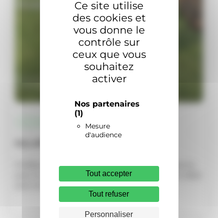
Ce site utilise
des cookies et
vous donne le
contrôle sur
ceux que vous
souhaitez
activer
Nos partenaires
(1)
Actualités
Mesure
d'audience
Nos offres de rentrée !
Profitez des offres de remboursement Husqvarna
Tout accepter
pour la rentrée
La rentrée est le moment idéal
pour se faire plaisir…
Tout refuser
Personnaliser