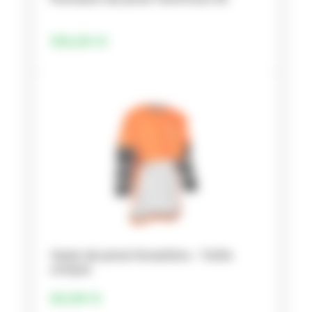
130,00
€
Veste de pluie forestière – Taille
unique
82,99
€