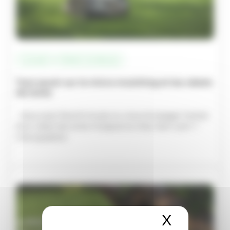
Conseil
Robot tondeuse
Tout savoir sur le micro-mulching et les robots
de tonte
Vous avez franchi le pas ou vous envisagez l’achat
d’un robot de tonte Husqvarna chez Vert-Lem ?
Une question
X
Masquer 