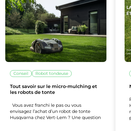
lise des cookies et vous donne le contrôle 
vous souhaitez activer
Nos partenaires
(1)
Mesure d'audience
Tout accepter
Tout refuser
Personnaliser
Conseil
Robot tondeuse
Tout savoir sur le micro-mulching et
les robots de tonte
Vous avez franchi le pas ou vous
envisagez l’achat d’un robot de tonte
Husqvarna chez Vert-Lem ? Une question