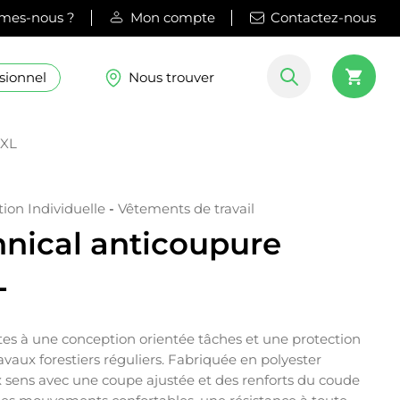
mes-nous ?
Mon compte
Contactez-nous
sionnel
Nous trouver
 XL
ion Individuelle
-
Vêtements de travail
hnical anticoupure
L
stes à une conception orientée tâches et une protection
avaux forestiers réguliers. Fabriquée en polyester
x sens avec une coupe ajustée et des renforts du coude