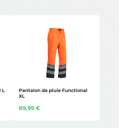
l L
Pantalon de pluie Functional
XL
89,99
€