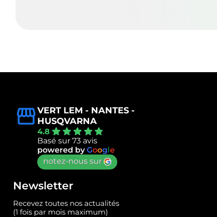
VERT LEM - NANTES -
HUSQVARNA
4.8
Basé sur 73 avis
powered by
G
o
o
g
l
e
notez-nous sur
Newsletter
Recevez toutes nos actualités
(1 fois par mois maximum)