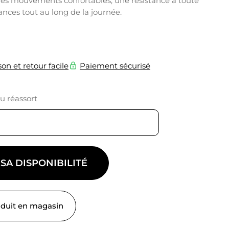
 des mouvements confortables, une résistance à toute
nces tout au long de la journée.
son et retour facile
Paiement sécurisé
du réassort
 SA DISPONIBILITÉ
oduit en magasin