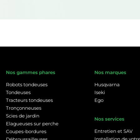
Nos gammes phares
Nos marques
Robots tondeuses
Husqvarna
Tondeuses
Iseki
Tracteurs tondeuses
Ego
Tronçonneuses
Scies de jardin
Nos services
Elagueuses sur perche
Entretien et SAV
Coupes-bordures
Installation de vot
Débroussailleuses