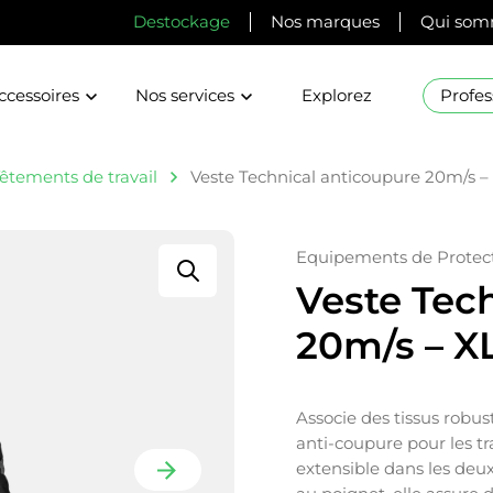
Destockage
Nos marques
Qui som
ccessoires
Nos services
Explorez
Profes
êtements de travail
Veste Technical anticoupure 20m/s –
Equipements de Protect
Veste Tec
20m/s – X
Associe des tissus robu
anti-coupure pour les tr
extensible dans les deu