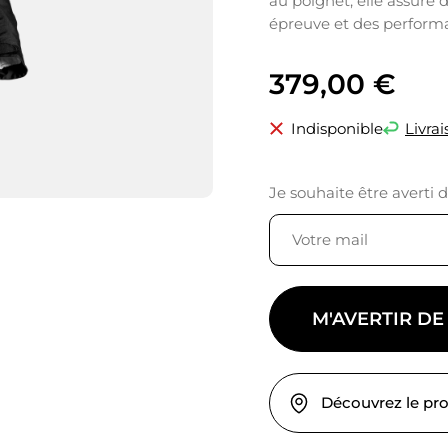
au poignet, elle assure
épreuve et des performa
379,00
€
Indisponible
Livrai
Je souhaite être averti 
M'AVERTIR DE
Découvrez le pr