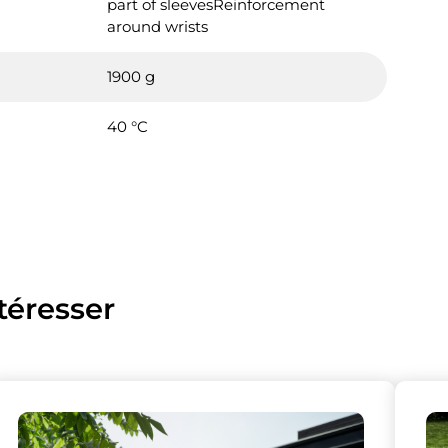
part of sleevesReinforcement
around wrists
1900 g
40 °C
téresser