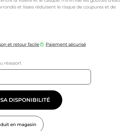
entre la visière et le casque, minimise les gouttes d’eau
arrondis et lisses réduisent le risque de coupures et de
son et retour facile
Paiement sécurisé
du réassort
 SA DISPONIBILITÉ
oduit en magasin