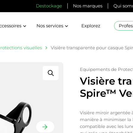
Destockage
Nos marques
Qui som
ccessoires
Nos services
Explorez
Profes
rotections visuelles
Visière transparente pour casque Sp
Equipements de Protect
Visière t
Spire™ Ve
Visière miroir argentée à 
manière à minimiser la b
compatible avec les lune