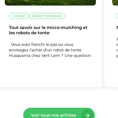
Conseil
Robot tondeuse
Tout savoir sur le micro-mulching et
les robots de tonte
lise des cookies et vous donne le contrôle 
vous souhaitez activer
Vous avez franchi le pas ou vous
envisagez l’achat d’un robot de tonte
Husqvarna chez Vert-Lem ? Une question
Nos partenaires
(1)
Mesure d'audience
Tout accepter
Tout refuser
Personnaliser
Voir tous nos articles