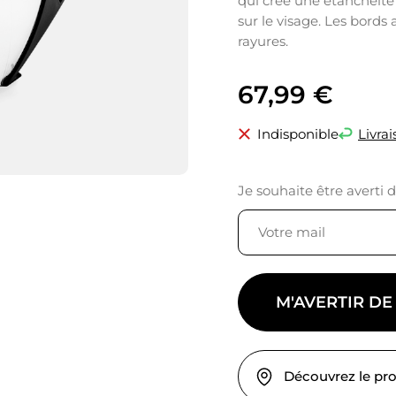
qui crée une étanchéité 
sur le visage. Les bords 
rayures.
67,99
€
Indisponible
Livrai
Je souhaite être averti 
M'AVERTIR DE
Découvrez le pr