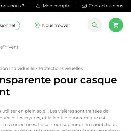
mes-nous ?
Mon compte
Contactez-nous
sionnel
Nous trouver
ire™ Vent
ion Individuelle
-
Protections visuelles
ransparente pour casque
nt
utiliser en plein soleil. Les visières sont traitées de
uée et les rayures, et la lentille panoramique est
ttes correctrices. Le contour supérieur en caoutchouc,