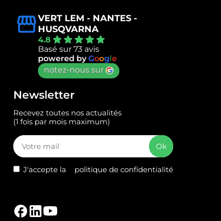
VERT LEM - NANTES -
HUSQVARNA
4.8
Basé sur 73 avis
powered by
G
o
o
g
l
e
notez-nous sur
Newsletter
Recevez toutes nos actualités
(1 fois par mois maximum)
J'accepte la
politique de confidentialité