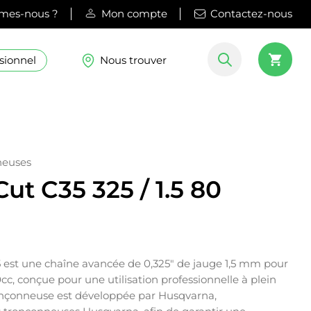
mes-nous ?
Mon compte
Contactez-nous
sionnel
Nous trouver
neuses
ut C35 325 / 1.5 80
st une chaîne avancée de 0,325″ de jauge 1,5 mm pour
c, conçue pour une utilisation professionnelle à plein
onçonneuse est développée par Husqvarna,