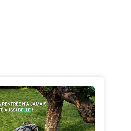
X
Masquer le bandeau de
sur ceux que