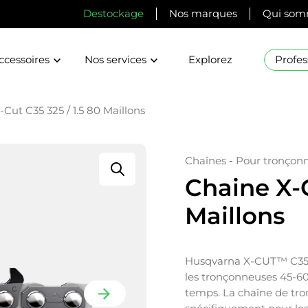
Destockage
Nos marques
Qui som
ccessoires
Nos services
Explorez
Profes
Cut C35 325 / 1.5 80 Maillons
Chaînes
-
Pour tronçon
Chaine X-C
Maillons
Husqvarna X-CUT™ C35 e
les tronçonneuses 45-60c
temps. La chaîne de tr