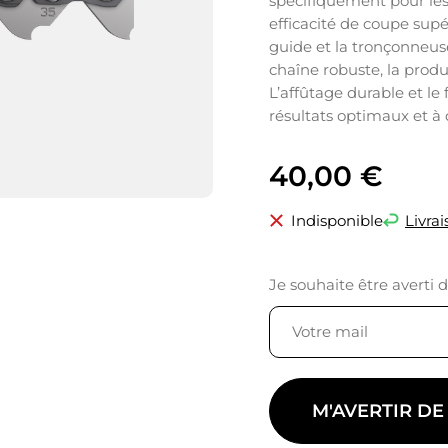
spécifiquement pour les
efficacité de coupe supé
guide et la tronçonneus
chaîne robuste, la produc
L’affûtage durable et l
résultats optimaux et à 
40,00
€
Indisponible
Livrai
Je souhaite être averti 
M'AVERTIR DE