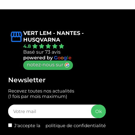
VERT LEM - NANTES -
HUSQVARNA
4.8
Basé sur 73 avis
powered by
G
o
o
g
l
e
notez-nous sur
Newsletter
Recevez toutes nos actualités
(1 fois par mois maximum)
J'accepte la
politique de confidentialité