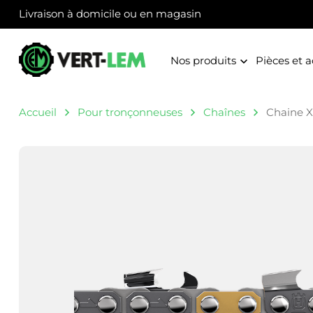
Panneau de gestion des cookies
Livraison à domicile ou en magasin
Nos produits
Pièces et a
Accueil
Pour tronçonneuses
Chaînes
Chaine X-