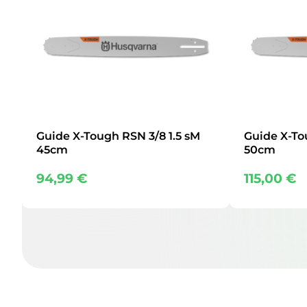
Guide X-Tough RSN 3/8 1.5 sM
Guide X-To
45cm
50cm
94,99
€
115,00
€